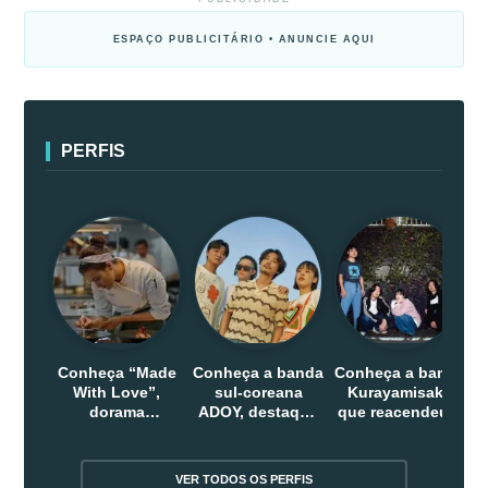
ESPAÇO PUBLICITÁRIO • ANUNCIE AQUI
PERFIS
Conheça “Made
Conheça a banda
Conheça a banda
With Love”,
sul-coreana
Kurayamisaka
dorama
ADOY, destaque
que reacendeu o
indonesio que
do indie que
debate sobre o
chega em abril
conquistou
rock alternativo
na Netflix
público dentro e
no Japão
VER TODOS OS PERFIS