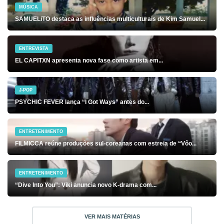
MÚSICA
SAMUELiTO destaca as influências multiculturais de Kim Samuel...
ENTREVISTA
EL CAPITXN apresenta nova fase como artista em...
J-POP
PSYCHIC FEVER lança “I Got Ways” antes do...
ENTRETENIMENTO
FILMICCA reúne produções sul-coreanas com estreia de “Vôo...
ENTRETENIMENTO
“Dive Into You”: Viki anuncia novo K-drama com...
VER MAIS MATÉRIAS