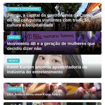
TURISMO & GASTRONOMIA
Jeonju, a capital da gastronomia da Coreia
do Sul conquista visitantes com tradição,
cultura e hospitalidade
ANÁLISE
Movimento 4B e a geração de mulheres que
decidiu dizer não
MÚSICA
Kwon Eunbin anuncia aposentadoria da
indústria do entretenimento
ESPORTES
LISA, Anitta e Rema unem K-pop, funk e...