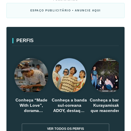
ESPAÇO PUBLICITÁRIO • ANUNCIE AQUI
PERFIS
Conheça “Made
Conheça a banda
Conheça a banda
With Love”,
sul-coreana
Kurayamisaka
dorama
ADOY, destaque
que reacendeu o
indonesio que
do indie que
debate sobre o
chega em abril
conquistou
rock alternativo
na Netflix
público dentro e
no Japão
VER TODOS OS PERFIS