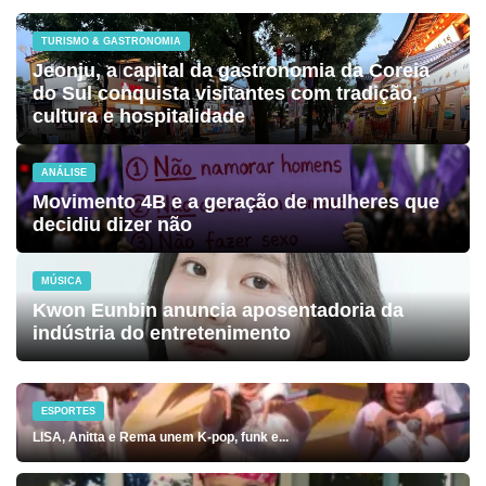
TURISMO & GASTRONOMIA
Jeonju, a capital da gastronomia da Coreia
do Sul conquista visitantes com tradição,
cultura e hospitalidade
ANÁLISE
Movimento 4B e a geração de mulheres que
decidiu dizer não
MÚSICA
Kwon Eunbin anuncia aposentadoria da
indústria do entretenimento
ESPORTES
LISA, Anitta e Rema unem K-pop, funk e...