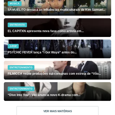
MÚSICA
SAMUELiTO destaca as influências multiculturais de Kim Samuel...
ENTREVISTA
EL CAPITXN apresenta nova fase como artista em...
J-POP
PSYCHIC FEVER lança “I Got Ways” antes do...
ENTRETENIMENTO
FILMICCA reúne produções sul-coreanas com estreia de “Vôo...
ENTRETENIMENTO
“Dive Into You”: Viki anuncia novo K-drama com...
VER MAIS MATÉRIAS