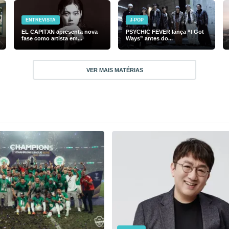
ENTREVISTA
J-POP
EL CAPITXN apresenta nova
PSYCHIC FEVER lança “I Got
fase como artista em...
Ways” antes do...
VER MAIS MATÉRIAS