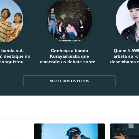
 banda sul-
Conheça a banda
Quem é AW
, destaque do
Kurayamisaka que
artista sul
 conquistou
reacendeu o debate sobre o
desembarca n
tro e fora da
rock alternativo no Japão
sem
reia
VER TODOS OS PERFIS