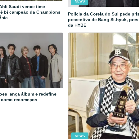
NEWS
 Ahli Saudi vence time
 é bi campeão da Champions
Polícia da Coreia do Sul pede pri
Ásia
preventiva de Bang Si-hyuk, pres
da HYBE
oes lança álbum e redefine
 como recomeços
NEWS