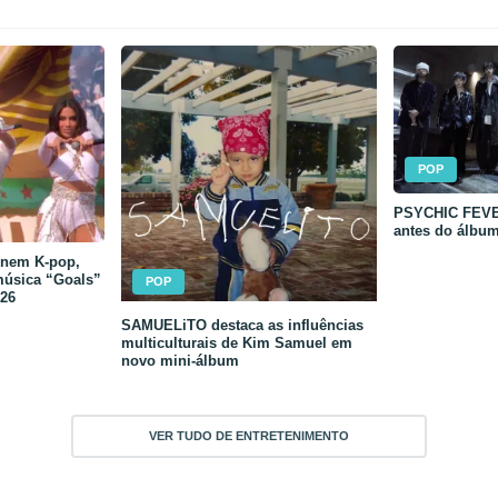
POP
PSYCHIC FEVER
antes do álbu
unem K-pop,
música “Goals”
POP
26
SAMUELiTO destaca as influências
multiculturais de Kim Samuel em
novo mini-álbum
VER TUDO DE ENTRETENIMENTO