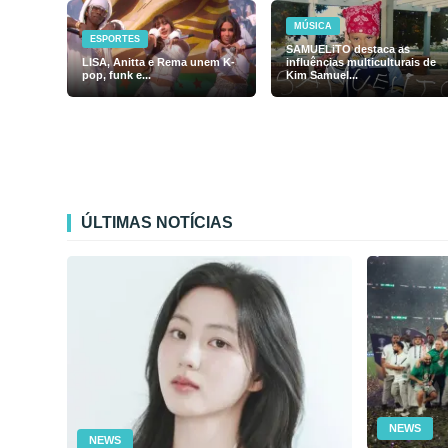
MÚSICA
ESPORTES
SAMUELiTO destaca as
LISA, Anitta e Rema unem K-
influências multiculturais de
pop, funk e...
Kim Samuel...
ÚLTIMAS NOTÍCIAS
NEWS
NEWS