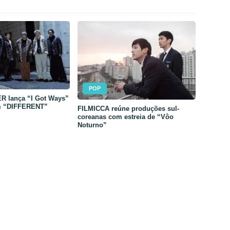
POP
 lança “I Got Ways”
m “DIFFERENT”
FILMICCA reúne produções sul-
coreanas com estreia de “Vôo
Noturno”