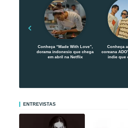
Conheça “Made With Love”,
Conheça a
dorama indonesio que chega
coreana ADOY
em abril na Netflix
indie que
público den
Co
ENTREVISTAS