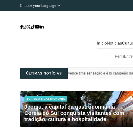
Choose your language
Início
Notícias
Cultu
Perfis
Entre
 Ahli Saudi vence time sensação e é bi campeão da Champions League da Ásia
ÚLTIMAS NOTÍCIAS
TURISMO & GASTRONOMIA
Jeonju, a capital da gastronomia da
Coreia do Sul conquista visitantes com
tradição, cultura e hospitalidade