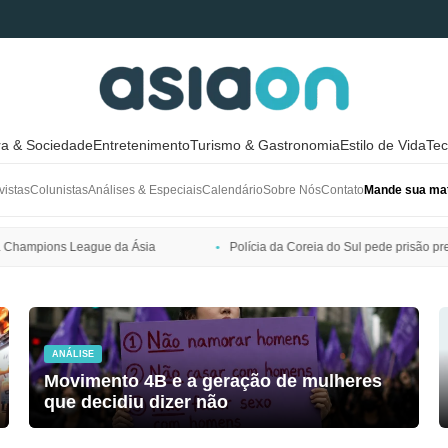
ra & Sociedade
Entretenimento
Turismo & Gastronomia
Estilo de Vida
Tec
vistas
Colunistas
Análises & Especiais
Calendário
Sobre Nós
Contato
Mande sua mat
Polícia da Coreia do Sul pede prisão preventiva de Bang Si-hyuk, presi
ANÁLISE
Movimento 4B e a geração de mulheres
que decidiu dizer não