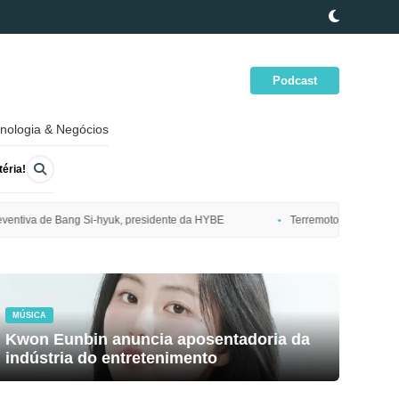
Podcast
nologia & Negócios
éria!
dente da HYBE
Terremoto de magnitude 7,7 atinge costa nordeste do J
MÚSICA
Kwon Eunbin anuncia aposentadoria da
indústria do entretenimento