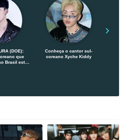
URA (DOE):
Conheça o cantor sul-
Conheça as 
-coreano que
coreano Xyche Kiddy
Kats
o Brasil esta
ana