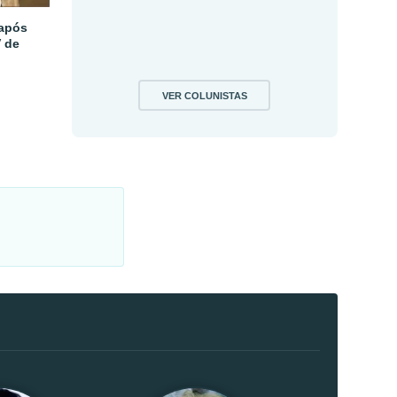
 após
V de
VER COLUNISTAS