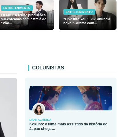
ENTRETENIMENTO
ENTRETENIMENTO
FILMICCA reúne produções
sul-coreanas com estreia de
“Dive Into You”: Viki anuncia
“Vôo...
novo K-drama com...
COLUNISTAS
DANI ALMEIDA
Kokuho: o filme mais assistido da história do
Japão chega…