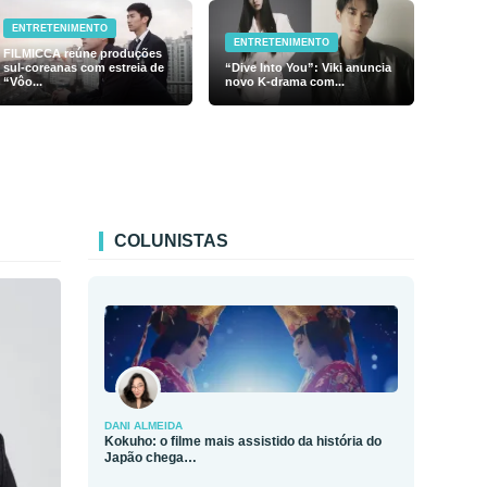
ENTRETENIMENTO
ENTRETENIMENTO
FILMICCA reúne produções
sul-coreanas com estreia de
“Dive Into You”: Viki anuncia
“Vôo...
novo K-drama com...
COLUNISTAS
DANI ALMEIDA
Kokuho: o filme mais assistido da história do
Japão chega…