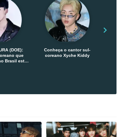
URA (DOE):
Conheça o cantor sul-
Conheça as 
-coreano que
coreano Xyche Kiddy
Kats
o Brasil esta
ana