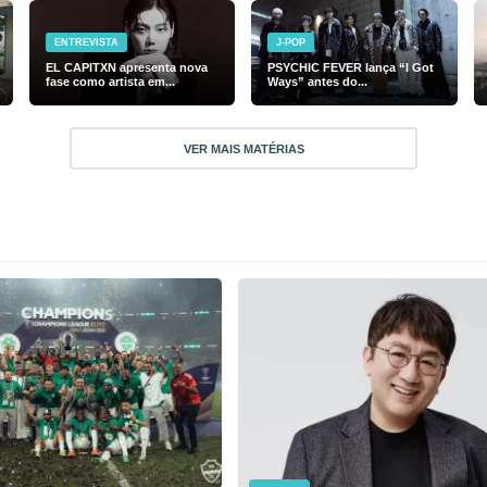
ENTREVISTA
J-POP
EL CAPITXN apresenta nova
PSYCHIC FEVER lança “I Got
fase como artista em...
Ways” antes do...
VER MAIS MATÉRIAS