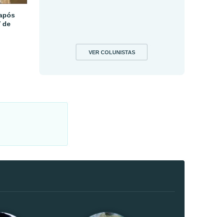
 após
V de
VER COLUNISTAS