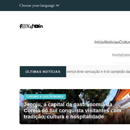
Choose your language
Início
Notícias
Cultu
Perfis
Entre
Ahli Saudi vence time sensação e é bi campeão da Champions League da Ásia
ÚLTIMAS NOTÍCIAS
TURISMO & GASTRONOMIA
Jeonju, a capital da gastronomia da
Coreia do Sul conquista visitantes com
tradição, cultura e hospitalidade