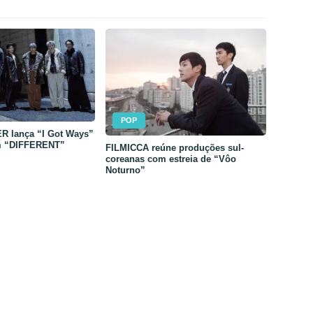
POP
 lança “I Got Ways”
m “DIFFERENT”
FILMICCA reúne produções sul-
coreanas com estreia de “Vôo
Noturno”