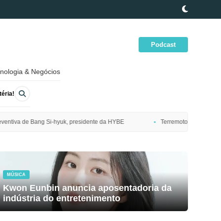
Podcast
nologia & Negócios
éria!
ente da HYBE
Terremoto de magnitude 7,7 atinge costa nordeste do Ja
MÚSICA
Kwon Eunbin anuncia aposentadoria da
indústria do entretenimento