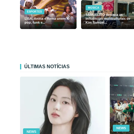
MÚSICA
ESPORTES
SAMUELiTO destaca as
LISA, Anitta e Rema unem K-
influências multiculturais de
pop, funk e...
Kim Samuel...
ÚLTIMAS NOTÍCIAS
NEWS
NEWS