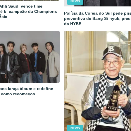
NEWS
 Ahli Saudi vence time
 é bi campeão da Champions
Polícia da Coreia do Sul pede pri
Ásia
preventiva de Bang Si-hyuk, pres
da HYBE
oes lança álbum e redefine
 como recomeços
NEWS