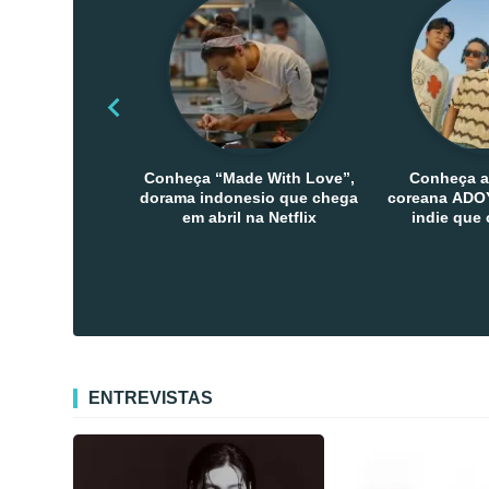
Conheça “Made With Love”,
Conheça a
dorama indonesio que chega
coreana ADOY
em abril na Netflix
indie que
público den
Co
ENTREVISTAS