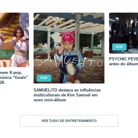
POP
PSYCHIC FEVER
antes do álbu
unem K-pop,
música “Goals”
POP
26
SAMUELiTO destaca as influências
multiculturais de Kim Samuel em
novo mini-álbum
VER TUDO DE ENTRETENIMENTO