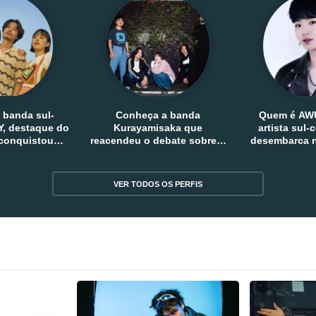
 banda sul-
Conheça a banda
Quem é AW
, destaque do
Kurayamisaka que
artista sul
 conquistou
reacendeu o debate sobre o
desembarca n
tro e fora da
rock alternativo no Japão
sem
reia
VER TODOS OS PERFIS