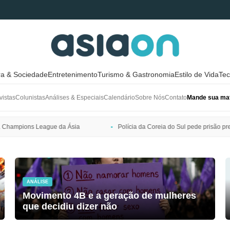
ra & Sociedade
Entretenimento
Turismo & Gastronomia
Estilo de Vida
Tec
vistas
Colunistas
Análises & Especiais
Calendário
Sobre Nós
Contato
Mande sua mat
Polícia da Coreia do Sul pede prisão preventiva de Bang Si-hyuk, presid
ANÁLISE
Movimento 4B e a geração de mulheres
que decidiu dizer não