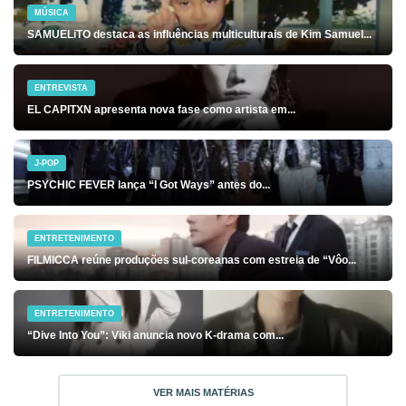
MÚSICA
SAMUELiTO destaca as influências multiculturais de Kim Samuel...
ENTREVISTA
EL CAPITXN apresenta nova fase como artista em...
J-POP
PSYCHIC FEVER lança “I Got Ways” antes do...
ENTRETENIMENTO
FILMICCA reúne produções sul-coreanas com estreia de “Vôo...
ENTRETENIMENTO
“Dive Into You”: Viki anuncia novo K-drama com...
VER MAIS MATÉRIAS