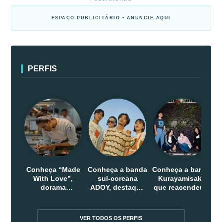
ESPAÇO PUBLICITÁRIO • ANUNCIE AQUI
PERFIS
Conheça “Made
Conheça a banda
Conheça a banda
With Love”,
sul-coreana
Kurayamisaka
dorama
ADOY, destaque
que reacendeu o
indonesio que
do indie que
debate sobre o
chega em abril
conquistou
rock alternativo
na Netflix
público dentro e
no Japão
VER TODOS OS PERFIS