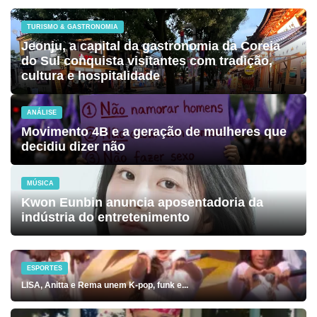
TURISMO & GASTRONOMIA
Jeonju, a capital da gastronomia da Coreia
do Sul conquista visitantes com tradição,
cultura e hospitalidade
ANÁLISE
Movimento 4B e a geração de mulheres que
decidiu dizer não
MÚSICA
Kwon Eunbin anuncia aposentadoria da
indústria do entretenimento
ESPORTES
LISA, Anitta e Rema unem K-pop, funk e...