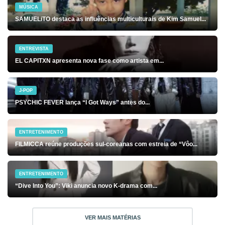
MÚSICA
SAMUELiTO destaca as influências multiculturais de Kim Samuel...
ENTREVISTA
EL CAPITXN apresenta nova fase como artista em...
J-POP
PSYCHIC FEVER lança “I Got Ways” antes do...
ENTRETENIMENTO
FILMICCA reúne produções sul-coreanas com estreia de “Vôo...
ENTRETENIMENTO
“Dive Into You”: Viki anuncia novo K-drama com...
VER MAIS MATÉRIAS