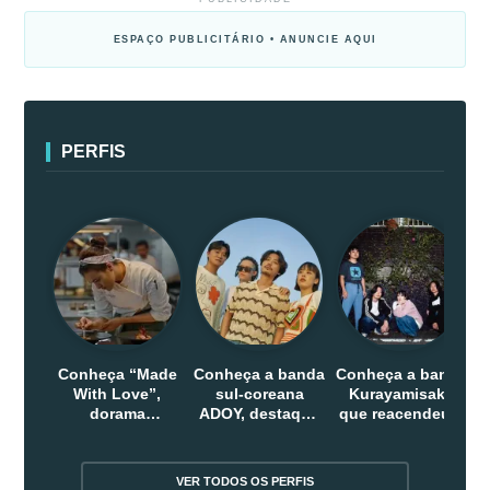
ESPAÇO PUBLICITÁRIO • ANUNCIE AQUI
PERFIS
Conheça “Made
Conheça a banda
Conheça a banda
With Love”,
sul-coreana
Kurayamisaka
dorama
ADOY, destaque
que reacendeu o
indonesio que
do indie que
debate sobre o
chega em abril
conquistou
rock alternativo
na Netflix
público dentro e
no Japão
VER TODOS OS PERFIS