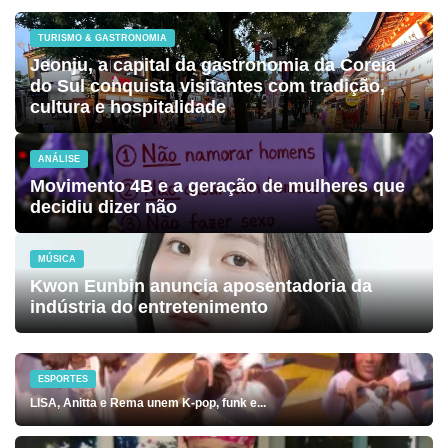
TURISMO & GASTRONOMIA
Jeonju, a capital da gastronomia da Coreia
do Sul conquista visitantes com tradição,
cultura e hospitalidade
ANÁLISE
Movimento 4B e a geração de mulheres que
decidiu dizer não
MÚSICA
Kwon Eunbin anuncia aposentadoria da
indústria do entretenimento
ESPORTES
LISA, Anitta e Rema unem K-pop, funk e...