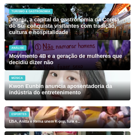
TURISMO & GASTRONOMIA
Jeonju, a capital da gastronomia da Coreia
do Sul conquista visitantes com tradição,
cultura e hospitalidade
ANÁLISE
Movimento 4B e a geração de mulheres que
decidiu dizer não
MÚSICA
Kwon Eunbin anuncia aposentadoria da
indústria do entretenimento
ESPORTES
LISA, Anitta e Rema unem K-pop, funk e...