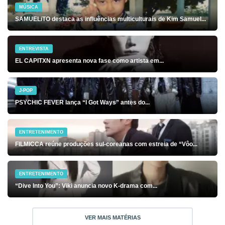
MÚSICA
SAMUELiTO destaca as influências multiculturais de Kim Samuel...
ENTREVISTA
EL CAPITXN apresenta nova fase como artista em...
J-POP
PSYCHIC FEVER lança “I Got Ways” antes do...
ENTRETENIMENTO
FILMICCA reúne produções sul-coreanas com estreia de “Vôo...
ENTRETENIMENTO
“Dive Into You”: Viki anuncia novo K-drama com...
VER MAIS MATÉRIAS