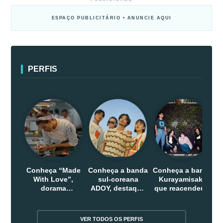
ESPAÇO PUBLICITÁRIO • ANUNCIE AQUI
PERFIS
Conheça “Made
Conheça a banda
Conheça a banda
With Love”,
sul-coreana
Kurayamisaka
dorama
ADOY, destaque
que reacendeu o
indonesio que
do indie que
debate sobre o
chega em abril
conquistou
rock alternativo
na Netflix
público dentro e
no Japão
VER TODOS OS PERFIS