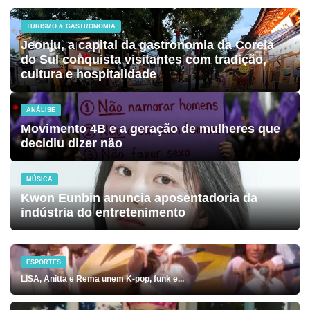
TURISMO & GASTRONOMIA
Jeonju, a capital da gastronomia da Coreia
do Sul conquista visitantes com tradição,
cultura e hospitalidade
ANÁLISE
Movimento 4B e a geração de mulheres que
decidiu dizer não
MÚSICA
Kwon Eunbin anuncia aposentadoria da
indústria do entretenimento
ESPORTES
LISA, Anitta e Rema unem K-pop, funk e...