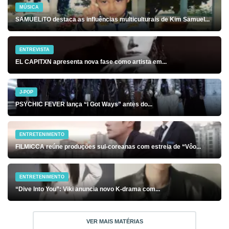
MÚSICA
SAMUELiTO destaca as influências multiculturais de Kim Samuel...
ENTREVISTA
EL CAPITXN apresenta nova fase como artista em...
J-POP
PSYCHIC FEVER lança “I Got Ways” antes do...
ENTRETENIMENTO
FILMICCA reúne produções sul-coreanas com estreia de “Vôo...
ENTRETENIMENTO
“Dive Into You”: Viki anuncia novo K-drama com...
VER MAIS MATÉRIAS