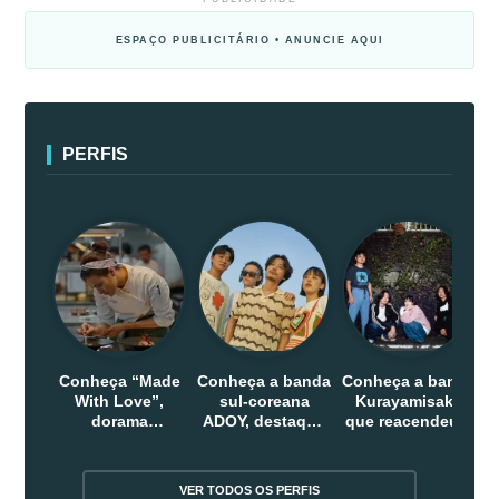
ESPAÇO PUBLICITÁRIO • ANUNCIE AQUI
PERFIS
Conheça “Made
Conheça a banda
Conheça a banda
With Love”,
sul-coreana
Kurayamisaka
dorama
ADOY, destaque
que reacendeu o
indonesio que
do indie que
debate sobre o
chega em abril
conquistou
rock alternativo
na Netflix
público dentro e
no Japão
VER TODOS OS PERFIS