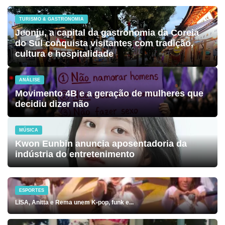
TURISMO & GASTRONOMIA
Jeonju, a capital da gastronomia da Coreia
do Sul conquista visitantes com tradição,
cultura e hospitalidade
ANÁLISE
Movimento 4B e a geração de mulheres que
decidiu dizer não
MÚSICA
Kwon Eunbin anuncia aposentadoria da
indústria do entretenimento
ESPORTES
LISA, Anitta e Rema unem K-pop, funk e...