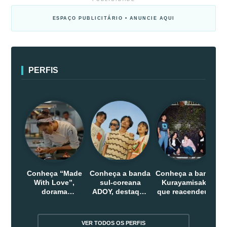
ESPAÇO PUBLICITÁRIO • ANUNCIE AQUI
PERFIS
Conheça “Made
Conheça a banda
Conheça a banda
With Love”,
sul-coreana
Kurayamisaka
dorama
ADOY, destaque
que reacendeu o
indonesio que
do indie que
debate sobre o
chega em abril
conquistou
rock alternativo
na Netflix
público dentro e
no Japão
VER TODOS OS PERFIS