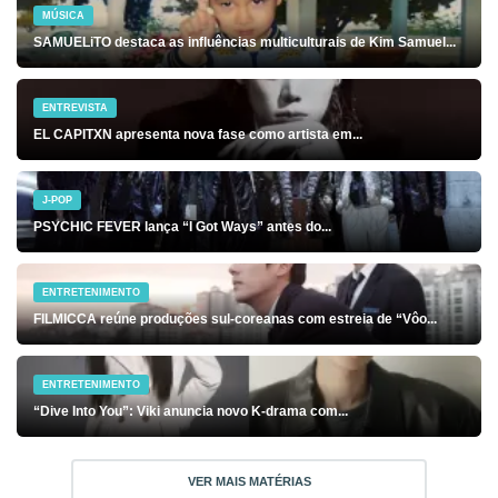
MÚSICA
SAMUELiTO destaca as influências multiculturais de Kim Samuel...
ENTREVISTA
EL CAPITXN apresenta nova fase como artista em...
J-POP
PSYCHIC FEVER lança “I Got Ways” antes do...
ENTRETENIMENTO
FILMICCA reúne produções sul-coreanas com estreia de “Vôo...
ENTRETENIMENTO
“Dive Into You”: Viki anuncia novo K-drama com...
VER MAIS MATÉRIAS