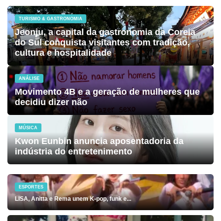
TURISMO & GASTRONOMIA
Jeonju, a capital da gastronomia da Coreia
do Sul conquista visitantes com tradição,
cultura e hospitalidade
ANÁLISE
Movimento 4B e a geração de mulheres que
decidiu dizer não
MÚSICA
Kwon Eunbin anuncia aposentadoria da
indústria do entretenimento
ESPORTES
LISA, Anitta e Rema unem K-pop, funk e...