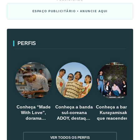
ESPAÇO PUBLICITÁRIO • ANUNCIE AQUI
PERFIS
Conheça “Made
Conheça a banda
Conheça a banda
With Love”,
sul-coreana
Kurayamisaka
dorama
ADOY, destaque
que reacendeu o
indonesio que
do indie que
debate sobre o
chega em abril
conquistou
rock alternativo
na Netflix
público dentro e
no Japão
VER TODOS OS PERFIS