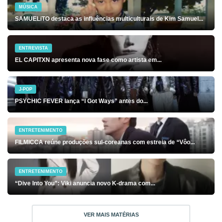
MÚSICA
SAMUELiTO destaca as influências multiculturais de Kim Samuel...
ENTREVISTA
EL CAPITXN apresenta nova fase como artista em...
J-POP
PSYCHIC FEVER lança “I Got Ways” antes do...
ENTRETENIMENTO
FILMICCA reúne produções sul-coreanas com estreia de “Vôo...
ENTRETENIMENTO
“Dive Into You”: Viki anuncia novo K-drama com...
VER MAIS MATÉRIAS