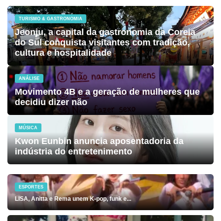
TURISMO & GASTRONOMIA
Jeonju, a capital da gastronomia da Coreia
do Sul conquista visitantes com tradição,
cultura e hospitalidade
ANÁLISE
Movimento 4B e a geração de mulheres que
decidiu dizer não
MÚSICA
Kwon Eunbin anuncia aposentadoria da
indústria do entretenimento
ESPORTES
LISA, Anitta e Rema unem K-pop, funk e...