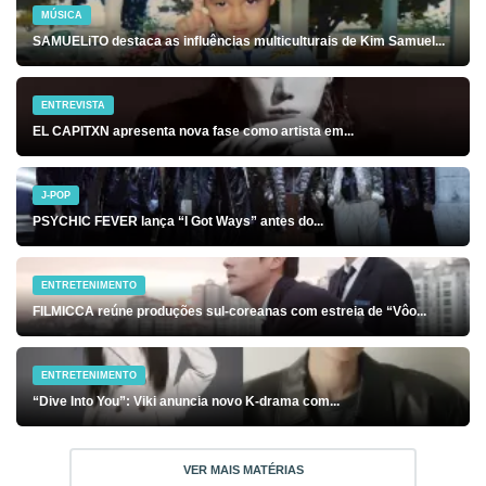
MÚSICA
SAMUELiTO destaca as influências multiculturais de Kim Samuel...
ENTREVISTA
EL CAPITXN apresenta nova fase como artista em...
J-POP
PSYCHIC FEVER lança “I Got Ways” antes do...
ENTRETENIMENTO
FILMICCA reúne produções sul-coreanas com estreia de “Vôo...
ENTRETENIMENTO
“Dive Into You”: Viki anuncia novo K-drama com...
VER MAIS MATÉRIAS