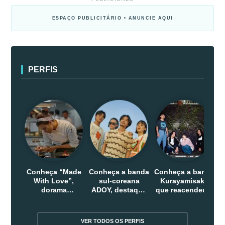
ESPAÇO PUBLICITÁRIO • ANUNCIE AQUI
PERFIS
Conheça “Made
Conheça a banda
Conheça a banda
With Love”,
sul-coreana
Kurayamisaka
dorama
ADOY, destaque
que reacendeu o
indonesio que
do indie que
debate sobre o
chega em abril
conquistou
rock alternativo
na Netflix
público dentro e
no Japão
VER TODOS OS PERFIS