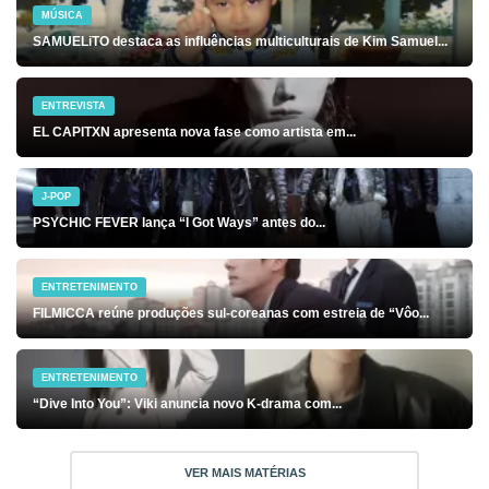
MÚSICA
SAMUELiTO destaca as influências multiculturais de Kim Samuel...
ENTREVISTA
EL CAPITXN apresenta nova fase como artista em...
J-POP
PSYCHIC FEVER lança “I Got Ways” antes do...
ENTRETENIMENTO
FILMICCA reúne produções sul-coreanas com estreia de “Vôo...
ENTRETENIMENTO
“Dive Into You”: Viki anuncia novo K-drama com...
VER MAIS MATÉRIAS