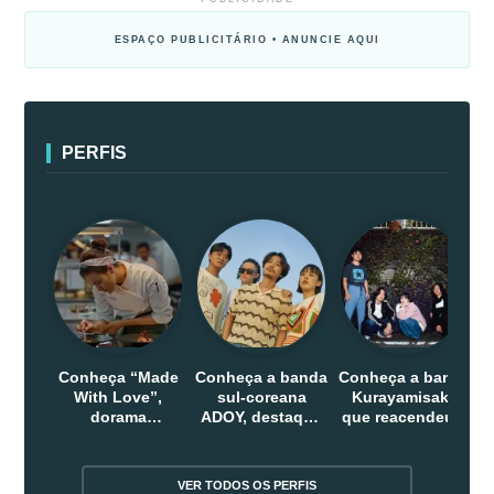
ESPAÇO PUBLICITÁRIO • ANUNCIE AQUI
PERFIS
Conheça “Made
Conheça a banda
Conheça a banda
With Love”,
sul-coreana
Kurayamisaka
dorama
ADOY, destaque
que reacendeu o
indonesio que
do indie que
debate sobre o
chega em abril
conquistou
rock alternativo
na Netflix
público dentro e
no Japão
VER TODOS OS PERFIS