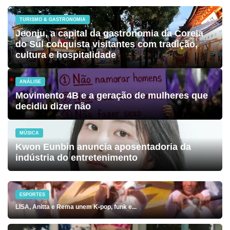
TURISMO & GASTRONOMIA
Jeonju, a capital da gastronomia da Coreia
do Sul conquista visitantes com tradição,
cultura e hospitalidade
ANÁLISE
Movimento 4B e a geração de mulheres que
decidiu dizer não
MÚSICA
Kwon Eunbin anuncia aposentadoria da
indústria do entretenimento
ESPORTES
LISA, Anitta e Rema unem K-pop, funk e...