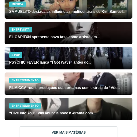
MÚSICA
SAMUELiTO destaca as influências multiculturais de Kim Samuel...
ENTREVISTA
EL CAPITXN apresenta nova fase como artista em...
J-POP
PSYCHIC FEVER lança “I Got Ways” antes do...
ENTRETENIMENTO
FILMICCA reúne produções sul-coreanas com estreia de “Vôo...
ENTRETENIMENTO
“Dive Into You”: Viki anuncia novo K-drama com...
VER MAIS MATÉRIAS