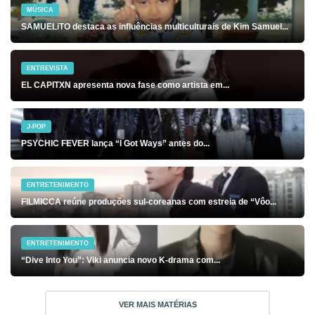
MÚSICA
SAMUELiTO destaca as influências multiculturais de Kim Samuel...
ENTREVISTA
EL CAPITXN apresenta nova fase como artista em...
J-POP
PSYCHIC FEVER lança “I Got Ways” antes do...
ENTRETENIMENTO
FILMICCA reúne produções sul-coreanas com estreia de “Vôo...
ENTRETENIMENTO
“Dive Into You”: Viki anuncia novo K-drama com...
VER MAIS MATÉRIAS