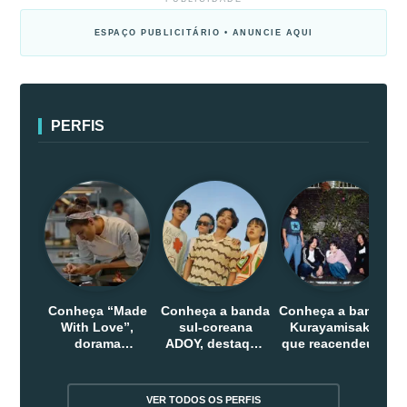
ESPAÇO PUBLICITÁRIO • ANUNCIE AQUI
PERFIS
Conheça “Made
Conheça a banda
Conheça a banda
With Love”,
sul-coreana
Kurayamisaka
dorama
ADOY, destaque
que reacendeu o
indonesio que
do indie que
debate sobre o
chega em abril
conquistou
rock alternativo
na Netflix
público dentro e
no Japão
VER TODOS OS PERFIS