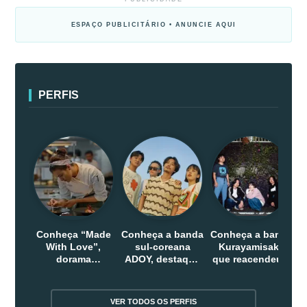
ESPAÇO PUBLICITÁRIO • ANUNCIE AQUI
PERFIS
Conheça “Made
Conheça a banda
Conheça a banda
With Love”,
sul-coreana
Kurayamisaka
dorama
ADOY, destaque
que reacendeu o
indonesio que
do indie que
debate sobre o
chega em abril
conquistou
rock alternativo
na Netflix
público dentro e
no Japão
VER TODOS OS PERFIS