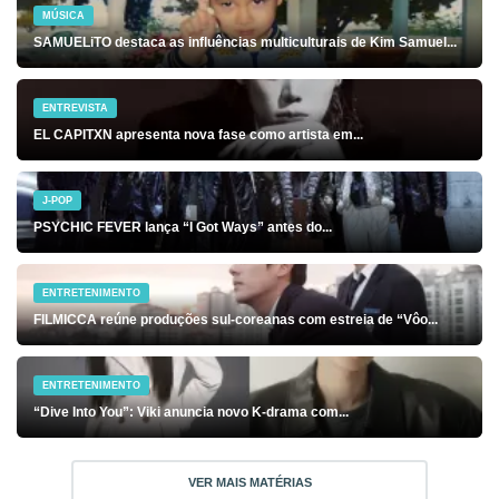
MÚSICA
SAMUELiTO destaca as influências multiculturais de Kim Samuel...
ENTREVISTA
EL CAPITXN apresenta nova fase como artista em...
J-POP
PSYCHIC FEVER lança “I Got Ways” antes do...
ENTRETENIMENTO
FILMICCA reúne produções sul-coreanas com estreia de “Vôo...
ENTRETENIMENTO
“Dive Into You”: Viki anuncia novo K-drama com...
VER MAIS MATÉRIAS