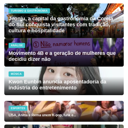
TURISMO & GASTRONOMIA
Jeonju, a capital da gastronomia da Coreia
do Sul conquista visitantes com tradição,
cultura e hospitalidade
ANÁLISE
Movimento 4B e a geração de mulheres que
decidiu dizer não
MÚSICA
Kwon Eunbin anuncia aposentadoria da
indústria do entretenimento
ESPORTES
LISA, Anitta e Rema unem K-pop, funk e...