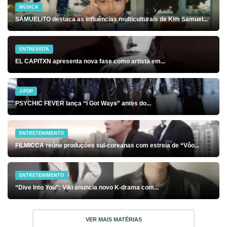
MÚSICA
SAMUELiTO destaca as influências multiculturais de Kim Samuel...
ENTREVISTA
EL CAPITXN apresenta nova fase como artista em...
J-POP
PSYCHIC FEVER lança “I Got Ways” antes do...
ENTRETENIMENTO
FILMICCA reúne produções sul-coreanas com estreia de “Vôo...
ENTRETENIMENTO
“Dive Into You”: Viki anuncia novo K-drama com...
VER MAIS MATÉRIAS