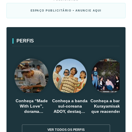
ESPAÇO PUBLICITÁRIO • ANUNCIE AQUI
PERFIS
Conheça “Made
Conheça a banda
Conheça a banda
With Love”,
sul-coreana
Kurayamisaka
dorama
ADOY, destaque
que reacendeu o
indonesio que
do indie que
debate sobre o
chega em abril
conquistou
rock alternativo
na Netflix
público dentro e
no Japão
VER TODOS OS PERFIS