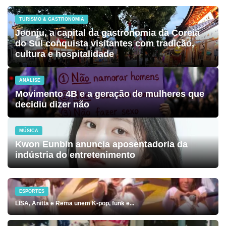
TURISMO & GASTRONOMIA
Jeonju, a capital da gastronomia da Coreia
do Sul conquista visitantes com tradição,
cultura e hospitalidade
ANÁLISE
Movimento 4B e a geração de mulheres que
decidiu dizer não
MÚSICA
Kwon Eunbin anuncia aposentadoria da
indústria do entretenimento
ESPORTES
LISA, Anitta e Rema unem K-pop, funk e...