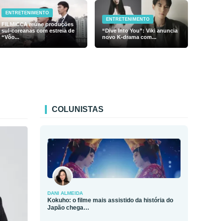
ENTRETENIMENTO
ENTRETENIMENTO
FILMICCA reúne produções
sul-coreanas com estreia de
“Dive Into You”: Viki anuncia
“Vôo...
novo K-drama com...
COLUNISTAS
DANI ALMEIDA
Kokuho: o filme mais assistido da história do
Japão chega…