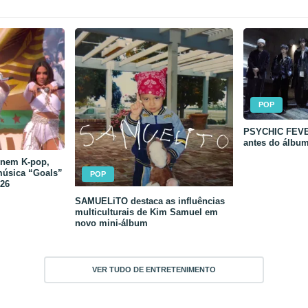
POP
PSYCHIC FEVER
antes do álbu
unem K-pop,
música “Goals”
POP
26
SAMUELiTO destaca as influências
multiculturais de Kim Samuel em
novo mini-álbum
VER TUDO DE ENTRETENIMENTO