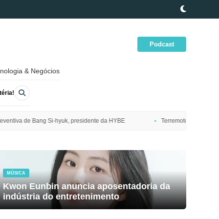
Podcast
nologia & Negócios
éria!
idente da HYBE
Terremoto de magnitude 7,7 atinge costa nordeste do J
MÚSICA
Kwon Eunbin anuncia aposentadoria da
indústria do entretenimento