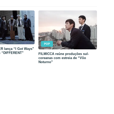
POP
 lança “I Got Ways”
m “DIFFERENT”
FILMICCA reúne produções sul-
coreanas com estreia de “Vôo
Noturno”