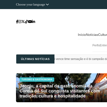
Choose your language
Início
Notícias
Cultu
Perfis
Entre
 Ahli Saudi vence time sensação e é bi campeão da Champions League da Ásia
ÚLTIMAS NOTÍCIAS
TURISMO & GASTRONOMIA
Jeonju, a capital da gastronomia da
Coreia do Sul conquista visitantes com
tradição, cultura e hospitalidade