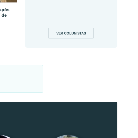
 após
V de
VER COLUNISTAS