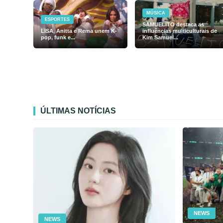
MÚSICA
ESPORTES
SAMUELiTO destaca as
LISA, Anitta e Rema unem K-
influências multiculturais de
pop, funk e...
Kim Samuel...
ÚLTIMAS NOTÍCIAS
NEWS
NEWS