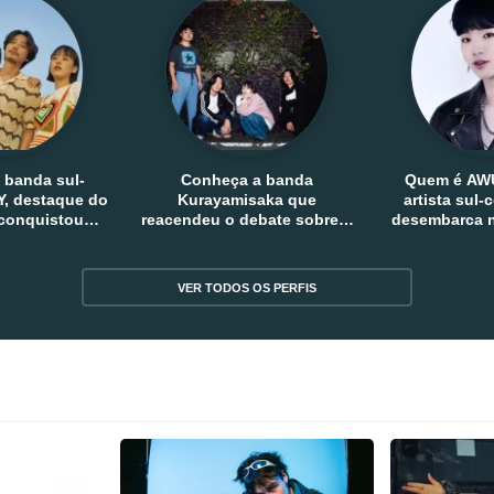
 banda sul-
Conheça a banda
Quem é AW
, destaque do
Kurayamisaka que
artista sul
 conquistou
reacendeu o debate sobre o
desembarca n
tro e fora da
rock alternativo no Japão
sem
reia
VER TODOS OS PERFIS