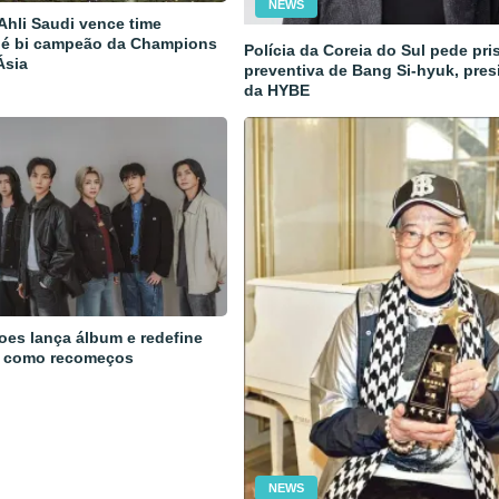
NEWS
 Ahli Saudi vence time
 é bi campeão da Champions
Polícia da Coreia do Sul pede pri
Ásia
preventiva de Bang Si-hyuk, pres
da HYBE
oes lança álbum e redefine
 como recomeços
NEWS