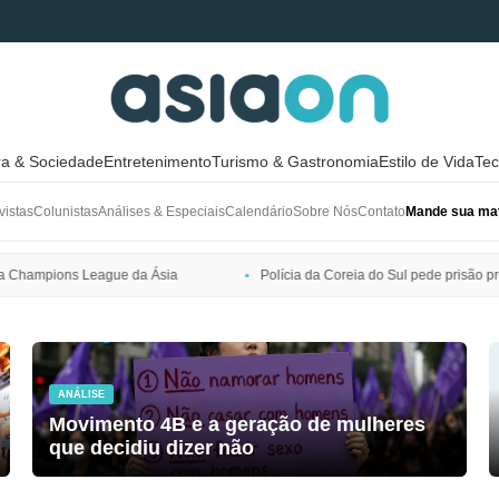
ra & Sociedade
Entretenimento
Turismo & Gastronomia
Estilo de Vida
Tec
vistas
Colunistas
Análises & Especiais
Calendário
Sobre Nós
Contato
Mande sua mat
Polícia da Coreia do Sul pede prisão preventiva de Bang Si-hyuk, pres
ANÁLISE
Movimento 4B e a geração de mulheres
que decidiu dizer não