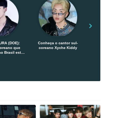
URA (DOE):
Conheça o cantor sul-
Conheça as 
-coreano que
coreano Xyche Kiddy
Kats
o Brasil esta
ana