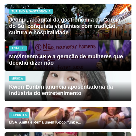
TURISMO & GASTRONOMIA
Jeonju, a capital da gastronomia da Coreia
do Sul conquista visitantes com tradição,
cultura e hospitalidade
ANÁLISE
Movimento 4B e a geração de mulheres que
decidiu dizer não
MÚSICA
Kwon Eunbin anuncia aposentadoria da
indústria do entretenimento
ESPORTES
LISA, Anitta e Rema unem K-pop, funk e...