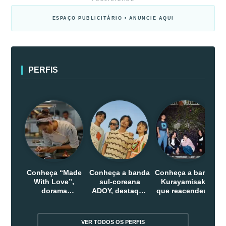
ESPAÇO PUBLICITÁRIO • ANUNCIE AQUI
PERFIS
Conheça “Made
Conheça a banda
Conheça a banda
With Love”,
sul-coreana
Kurayamisaka
dorama
ADOY, destaque
que reacendeu o
indonesio que
do indie que
debate sobre o
chega em abril
conquistou
rock alternativo
na Netflix
público dentro e
no Japão
VER TODOS OS PERFIS