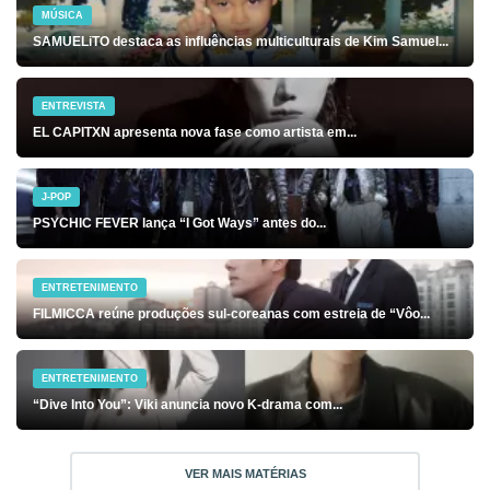
MÚSICA
SAMUELiTO destaca as influências multiculturais de Kim Samuel...
ENTREVISTA
EL CAPITXN apresenta nova fase como artista em...
J-POP
PSYCHIC FEVER lança “I Got Ways” antes do...
ENTRETENIMENTO
FILMICCA reúne produções sul-coreanas com estreia de “Vôo...
ENTRETENIMENTO
“Dive Into You”: Viki anuncia novo K-drama com...
VER MAIS MATÉRIAS