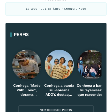
ESPAÇO PUBLICITÁRIO • ANUNCIE AQUI
PERFIS
Conheça “Made
Conheça a banda
Conheça a banda
With Love”,
sul-coreana
Kurayamisaka
dorama
ADOY, destaque
que reacendeu o
indonesio que
do indie que
debate sobre o
chega em abril
conquistou
rock alternativo
na Netflix
público dentro e
no Japão
VER TODOS OS PERFIS