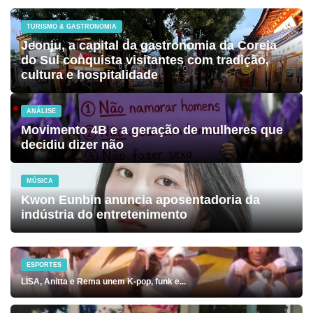
TURISMO & GASTRONOMIA
Jeonju, a capital da gastronomia da Coreia
do Sul conquista visitantes com tradição,
cultura e hospitalidade
ANÁLISE
Movimento 4B e a geração de mulheres que
decidiu dizer não
MÚSICA
Kwon Eunbin anuncia aposentadoria da
indústria do entretenimento
ESPORTES
LISA, Anitta e Rema unem K-pop, funk e...