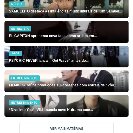
MÚSICA
SAMUELiTO destaca as influências multiculturais de Kim Samuel...
ENTREVISTA
EL CAPITXN apresenta nova fase como artista em...
J-POP
PSYCHIC FEVER lança “I Got Ways” antes do...
ENTRETENIMENTO
FILMICCA reúne produções sul-coreanas com estreia de “Vôo...
ENTRETENIMENTO
“Dive Into You”: Viki anuncia novo K-drama com...
VER MAIS MATÉRIAS