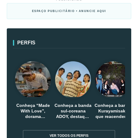
ESPAÇO PUBLICITÁRIO • ANUNCIE AQUI
PERFIS
Conheça “Made
Conheça a banda
Conheça a banda
With Love”,
sul-coreana
Kurayamisaka
dorama
ADOY, destaque
que reacendeu o
indonesio que
do indie que
debate sobre o
chega em abril
conquistou
rock alternativo
na Netflix
público dentro e
no Japão
VER TODOS OS PERFIS