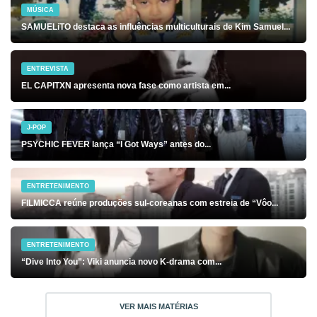
MÚSICA
SAMUELiTO destaca as influências multiculturais de Kim Samuel...
ENTREVISTA
EL CAPITXN apresenta nova fase como artista em...
J-POP
PSYCHIC FEVER lança “I Got Ways” antes do...
ENTRETENIMENTO
FILMICCA reúne produções sul-coreanas com estreia de “Vôo...
ENTRETENIMENTO
“Dive Into You”: Viki anuncia novo K-drama com...
VER MAIS MATÉRIAS