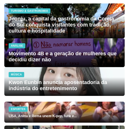
TURISMO & GASTRONOMIA
Jeonju, a capital da gastronomia da Coreia
do Sul conquista visitantes com tradição,
cultura e hospitalidade
ANÁLISE
Movimento 4B e a geração de mulheres que
decidiu dizer não
MÚSICA
Kwon Eunbin anuncia aposentadoria da
indústria do entretenimento
ESPORTES
LISA, Anitta e Rema unem K-pop, funk e...