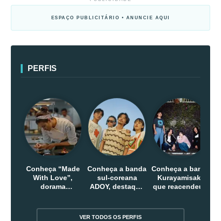
ESPAÇO PUBLICITÁRIO • ANUNCIE AQUI
PERFIS
Conheça “Made
Conheça a banda
Conheça a banda
With Love”,
sul-coreana
Kurayamisaka
dorama
ADOY, destaque
que reacendeu o
indonesio que
do indie que
debate sobre o
chega em abril
conquistou
rock alternativo
na Netflix
público dentro e
no Japão
VER TODOS OS PERFIS