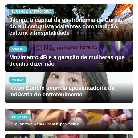
TURISMO & GASTRONOMIA
Jeonju, a capital da gastronomia da Coreia
do Sul conquista visitantes com tradição,
cultura e hospitalidade
ANÁLISE
Movimento 4B e a geração de mulheres que
decidiu dizer não
MÚSICA
Kwon Eunbin anuncia aposentadoria da
indústria do entretenimento
ESPORTES
LISA, Anitta e Rema unem K-pop, funk e...