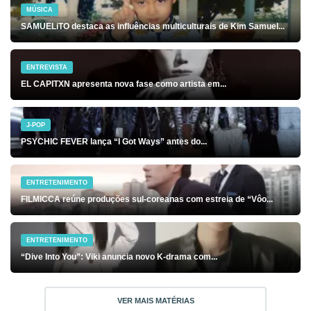
MÚSICA
SAMUELiTO destaca as influências multiculturais de Kim Samuel...
ENTREVISTA
EL CAPITXN apresenta nova fase como artista em...
J-POP
PSYCHIC FEVER lança “I Got Ways” antes do...
ENTRETENIMENTO
FILMICCA reúne produções sul-coreanas com estreia de “Vôo...
ENTRETENIMENTO
“Dive Into You”: Viki anuncia novo K-drama com...
VER MAIS MATÉRIAS