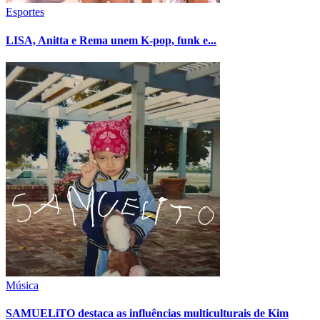
Esportes
LISA, Anitta e Rema unem K-pop, funk e...
Música
SAMUELiTO destaca as influências multiculturais de Kim