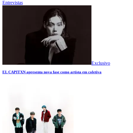
Entrevistas
Exclusivo
EL CAPITXN apresenta nova fase como artista em coletiva