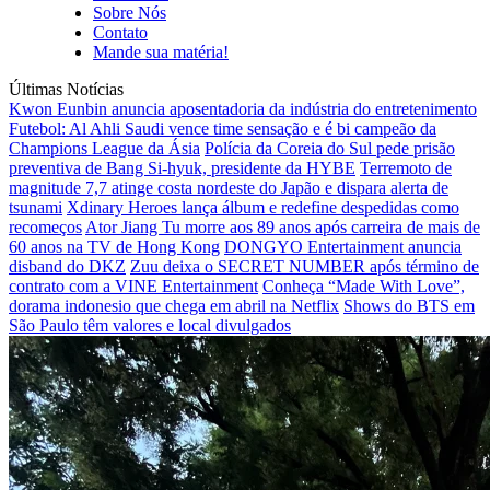
Sobre Nós
Contato
Mande sua matéria!
Últimas Notícias
Kwon Eunbin anuncia aposentadoria da indústria do entretenimento
Futebol: Al Ahli Saudi vence time sensação e é bi campeão da
Champions League da Ásia
Polícia da Coreia do Sul pede prisão
preventiva de Bang Si-hyuk, presidente da HYBE
Terremoto de
magnitude 7,7 atinge costa nordeste do Japão e dispara alerta de
tsunami
Xdinary Heroes lança álbum e redefine despedidas como
recomeços
Ator Jiang Tu morre aos 89 anos após carreira de mais de
60 anos na TV de Hong Kong
DONGYO Entertainment anuncia
disband do DKZ
Zuu deixa o SECRET NUMBER após término de
contrato com a VINE Entertainment
Conheça “Made With Love”,
dorama indonesio que chega em abril na Netflix
Shows do BTS em
São Paulo têm valores e local divulgados