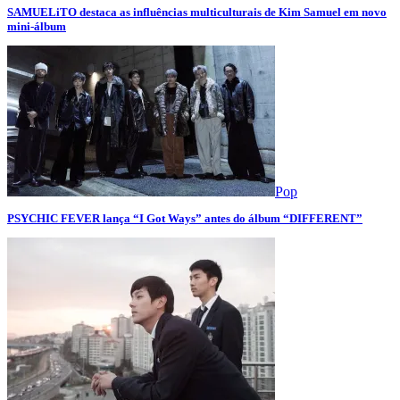
SAMUELiTO destaca as influências multiculturais de Kim Samuel em novo
mini-álbum
Pop
PSYCHIC FEVER lança “I Got Ways” antes do álbum “DIFFERENT”