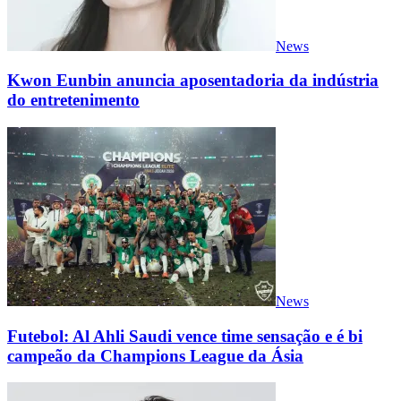
News
Kwon Eunbin anuncia aposentadoria da indústria
do entretenimento
News
Futebol: Al Ahli Saudi vence time sensação e é bi
campeão da Champions League da Ásia