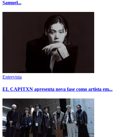
Samuel...
Entrevista
EL CAPITXN apresenta nova fase como artista em...