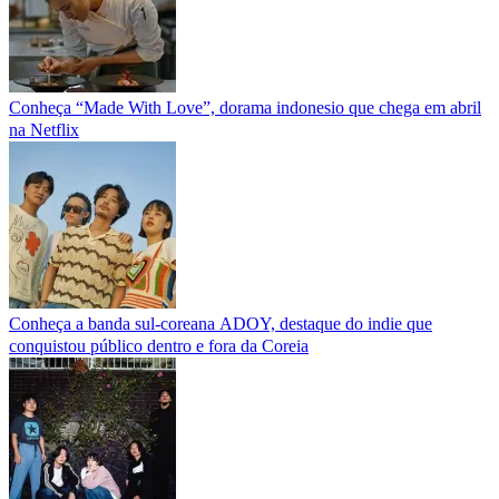
Conheça “Made With Love”, dorama indonesio que chega em abril
na Netflix
Conheça a banda sul-coreana ADOY, destaque do indie que
conquistou público dentro e fora da Coreia