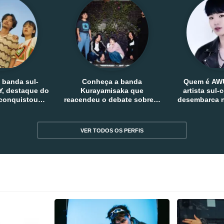
 banda sul-
Conheça a banda
Quem é AW
, destaque do
Kurayamisaka que
artista sul
 conquistou
reacendeu o debate sobre o
desembarca n
tro e fora da
rock alternativo no Japão
sem
reia
VER TODOS OS PERFIS