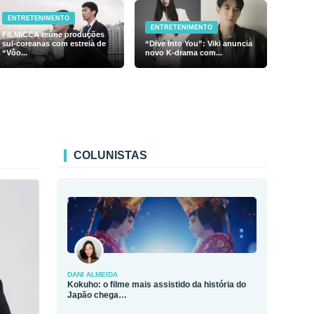
ENTRETENIMENTO
ENTRETENIMENTO
FILMICCA reúne produções
sul-coreanas com estreia de
“Dive Into You”: Viki anuncia
“Vôo...
novo K-drama com...
COLUNISTAS
DANI ALMEIDA
Kokuho: o filme mais assistido da história do
Japão chega…