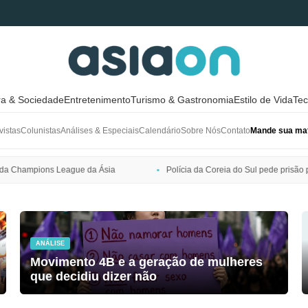
ra & Sociedade
Entretenimento
Turismo & Gastronomia
Estilo de Vida
Tec
vistas
Colunistas
Análises & Especiais
Calendário
Sobre Nós
Contato
Mande sua mat
Polícia da Coreia do Sul pede prisão preventiva de Bang Si-hyuk, pres
ANÁLISE
Movimento 4B e a geração de mulheres
que decidiu dizer não