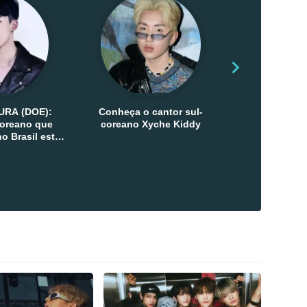
URA (DOE):
Conheça o cantor sul-
Conheça as 
-coreano que
coreano Xyche Kiddy
Kats
o Brasil esta
ana