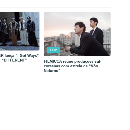
POP
 lança “I Got Ways”
m “DIFFERENT”
FILMICCA reúne produções sul-
coreanas com estreia de “Vôo
Noturno”