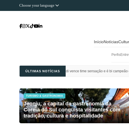
Choose your language
Início
Notícias
Cultu
Perfis
Entre
 Ahli Saudi vence time sensação e é bi campeão da Champions League da Ásia
ÚLTIMAS NOTÍCIAS
TURISMO & GASTRONOMIA
Jeonju, a capital da gastronomia da
Coreia do Sul conquista visitantes com
tradição, cultura e hospitalidade