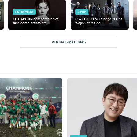
ENTREVISTA
J-POP
EL CAPITXN apresenta nova
PSYCHIC FEVER lança “I Got
fase como artista em...
Ways” antes do...
VER MAIS MATÉRIAS