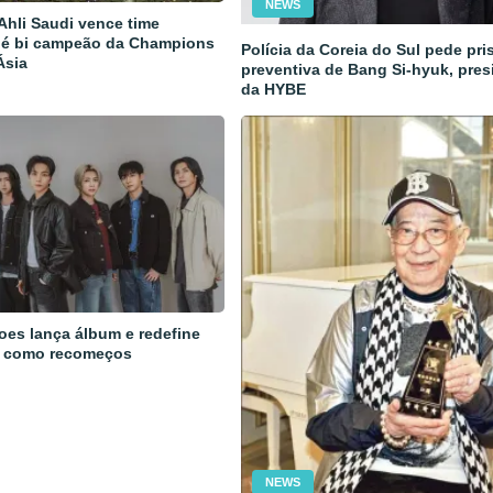
NEWS
 Ahli Saudi vence time
 é bi campeão da Champions
Polícia da Coreia do Sul pede pri
Ásia
preventiva de Bang Si-hyuk, pres
da HYBE
oes lança álbum e redefine
 como recomeços
NEWS