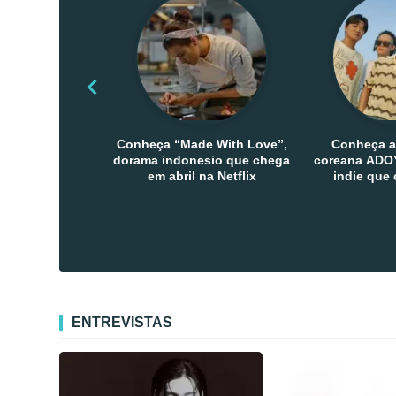
Conheça “Made With Love”,
Conheça a
dorama indonesio que chega
coreana ADOY
em abril na Netflix
indie que
público den
Co
ENTREVISTAS