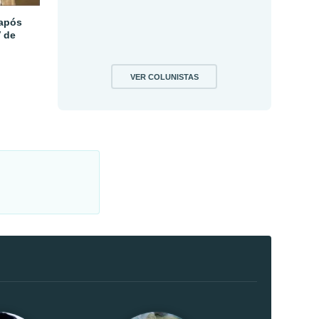
 após
V de
VER COLUNISTAS