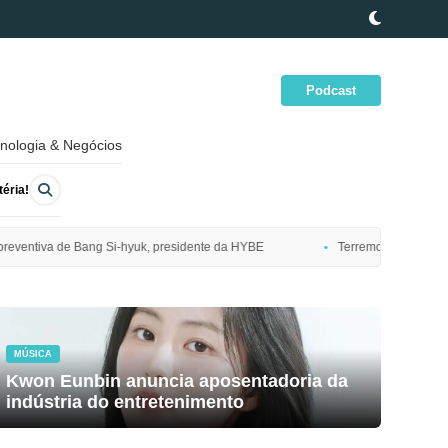
Podcast
nologia & Negócios
éria!
idente da HYBE
Terremoto de magnitude 7,7 atinge costa nordeste do J
MÚSICA
Kwon Eunbin anuncia aposentadoria da
indústria do entretenimento