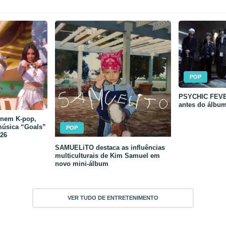
POP
PSYCHIC FEVER
antes do álbu
unem K-pop,
música “Goals”
POP
26
SAMUELiTO destaca as influências
multiculturais de Kim Samuel em
novo mini-álbum
VER TUDO DE ENTRETENIMENTO