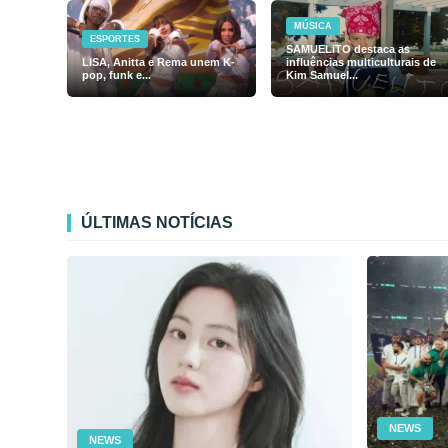
MÚSICA
ESPORTES
SAMUELiTO destaca as
LISA, Anitta e Rema unem K-
influências multiculturais de
pop, funk e...
Kim Samuel...
ÚLTIMAS NOTÍCIAS
NEWS
NEWS