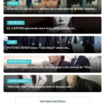
MÚSICA
SAMUELiTO destaca as influências multiculturais de Kim Samuel...
ENTREVISTA
EL CAPITXN apresenta nova fase como artista em...
J-POP
PSYCHIC FEVER lança “I Got Ways” antes do...
ENTRETENIMENTO
FILMICCA reúne produções sul-coreanas com estreia de “Vôo...
ENTRETENIMENTO
“Dive Into You”: Viki anuncia novo K-drama com...
VER MAIS MATÉRIAS