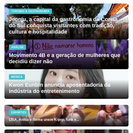
TURISMO & GASTRONOMIA
Jeonju, a capital da gastronomia da Coreia
do Sul conquista visitantes com tradição,
cultura e hospitalidade
ANÁLISE
Movimento 4B e a geração de mulheres que
decidiu dizer não
MÚSICA
Kwon Eunbin anuncia aposentadoria da
indústria do entretenimento
ESPORTES
LISA, Anitta e Rema unem K-pop, funk e...