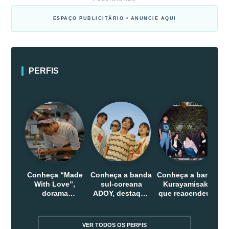
ESPAÇO PUBLICITÁRIO • ANUNCIE AQUI
PERFIS
Conheça “Made
Conheça a banda
Conheça a banda
With Love”,
sul-coreana
Kurayamisaka
dorama
ADOY, destaque
que reacendeu o
indonesio que
do indie que
debate sobre o
chega em abril
conquistou
rock alternativo
na Netflix
público dentro e
no Japão
VER TODOS OS PERFIS