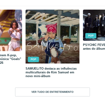
POP
PSYCHIC FEVER
antes do álbu
unem K-pop,
música “Goals”
POP
26
SAMUELiTO destaca as influências
multiculturais de Kim Samuel em
novo mini-álbum
VER TUDO DE ENTRETENIMENTO