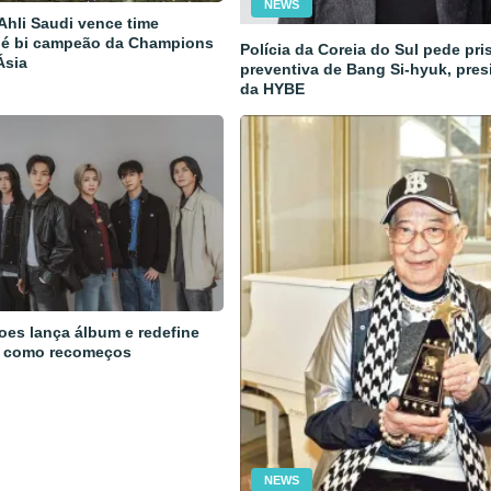
NEWS
 Ahli Saudi vence time
 é bi campeão da Champions
Polícia da Coreia do Sul pede pri
Ásia
preventiva de Bang Si-hyuk, pres
da HYBE
oes lança álbum e redefine
 como recomeços
NEWS