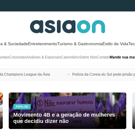
ra & Sociedade
Entretenimento
Turismo & Gastronomia
Estilo de Vida
Tec
vistas
Colunistas
Análises & Especiais
Calendário
Sobre Nós
Contato
Mande sua mat
sia
Polícia da Coreia do Sul pede prisão preventiva de Bang Si-hyuk
ANÁLISE
Movimento 4B e a geração de mulheres
que decidiu dizer não