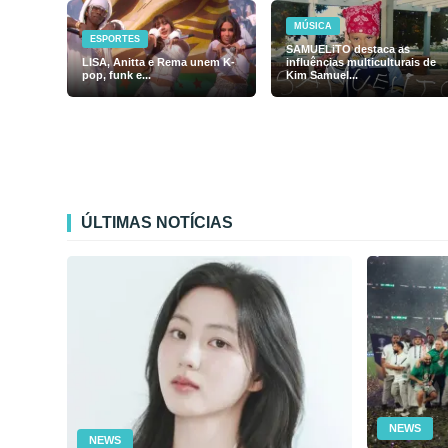
MÚSICA
ESPORTES
SAMUELiTO destaca as
LISA, Anitta e Rema unem K-
influências multiculturais de
pop, funk e...
Kim Samuel...
ÚLTIMAS NOTÍCIAS
NEWS
NEWS