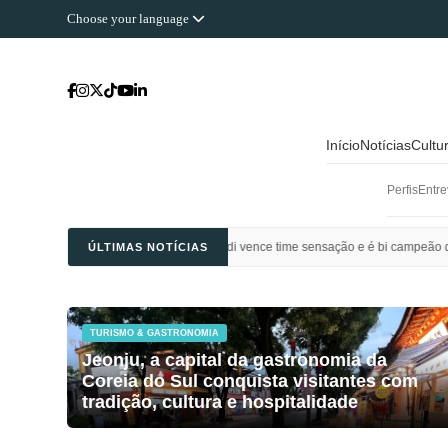
Choose your language
Início
Notícias
Cultu
Perfis
Entre
bol: Al Ahli Saudi vence time sensação e é bi campeão da Champions League da Á
ÚLTIMAS NOTÍCIAS
TURISMO & GASTRONOMIA
Jeonju, a capital da gastronomia da
Coreia do Sul conquista visitantes com
tradição, cultura e hospitalidade