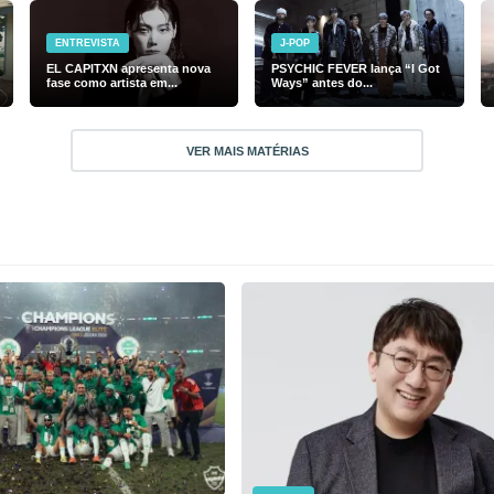
ENTREVISTA
J-POP
EL CAPITXN apresenta nova
PSYCHIC FEVER lança “I Got
fase como artista em...
Ways” antes do...
VER MAIS MATÉRIAS