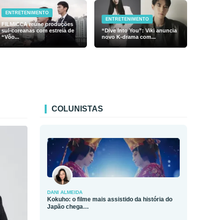
ENTRETENIMENTO
ENTRETENIMENTO
FILMICCA reúne produções
sul-coreanas com estreia de
“Dive Into You”: Viki anuncia
“Vôo...
novo K-drama com...
COLUNISTAS
DANI ALMEIDA
Kokuho: o filme mais assistido da história do
Japão chega…