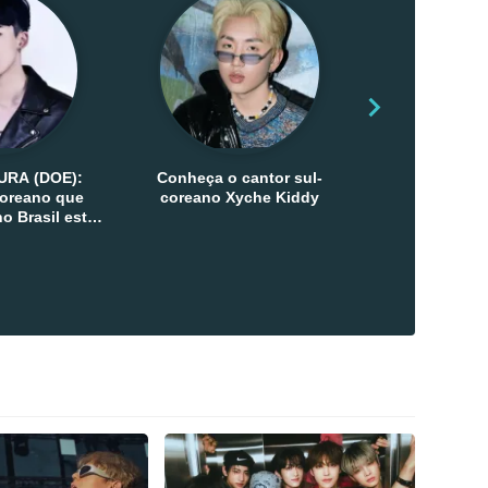
URA (DOE):
Conheça o cantor sul-
Conheça as 
-coreano que
coreano Xyche Kiddy
Kats
o Brasil esta
ana