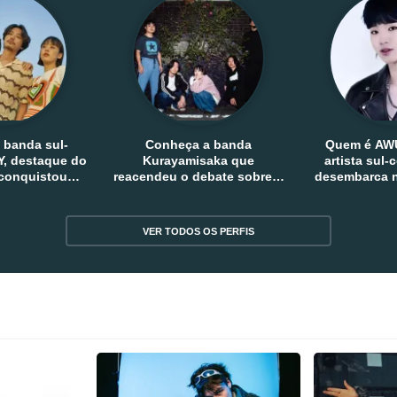
 banda sul-
Conheça a banda
Quem é AW
, destaque do
Kurayamisaka que
artista sul
 conquistou
reacendeu o debate sobre o
desembarca n
tro e fora da
rock alternativo no Japão
sem
reia
VER TODOS OS PERFIS