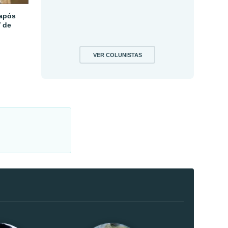
 após
V de
VER COLUNISTAS