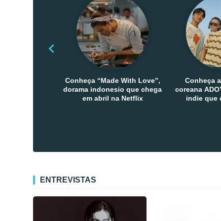
Conheça “Made With Love”,
Conheça a
dorama indonesio que chega
coreana ADOY
em abril na Netflix
indie que
público den
Co
ENTREVISTAS