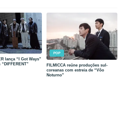
POP
 lança “I Got Ways”
m “DIFFERENT”
FILMICCA reúne produções sul-
coreanas com estreia de “Vôo
Noturno”