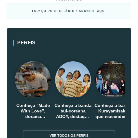
ESPAÇO PUBLICITÁRIO • ANUNCIE AQUI
PERFIS
Conheça “Made
Conheça a banda
Conheça a banda
With Love”,
sul-coreana
Kurayamisaka
dorama
ADOY, destaque
que reacendeu o
indonesio que
do indie que
debate sobre o
chega em abril
conquistou
rock alternativo
na Netflix
público dentro e
no Japão
VER TODOS OS PERFIS