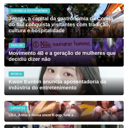
TURISMO & GASTRONOMIA
Jeonju, a capital da gastronomia da Coreia
do Sul conquista visitantes com tradição,
cultura e hospitalidade
ANÁLISE
Movimento 4B e a geração de mulheres que
decidiu dizer não
MÚSICA
Kwon Eunbin anuncia aposentadoria da
indústria do entretenimento
ESPORTES
LISA, Anitta e Rema unem K-pop, funk e...