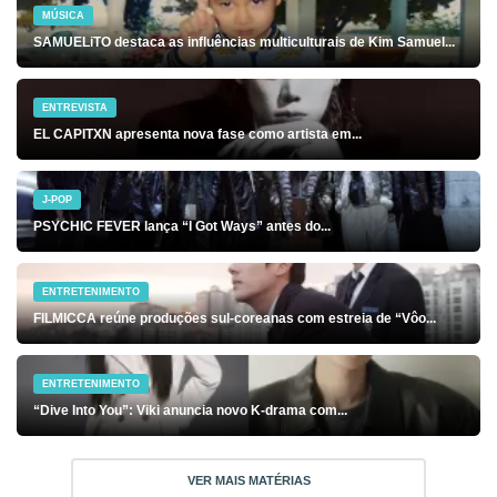
MÚSICA
SAMUELiTO destaca as influências multiculturais de Kim Samuel...
ENTREVISTA
EL CAPITXN apresenta nova fase como artista em...
J-POP
PSYCHIC FEVER lança “I Got Ways” antes do...
ENTRETENIMENTO
FILMICCA reúne produções sul-coreanas com estreia de “Vôo...
ENTRETENIMENTO
“Dive Into You”: Viki anuncia novo K-drama com...
VER MAIS MATÉRIAS