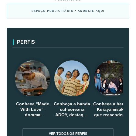
ESPAÇO PUBLICITÁRIO • ANUNCIE AQUI
PERFIS
Conheça “Made
Conheça a banda
Conheça a banda
With Love”,
sul-coreana
Kurayamisaka
dorama
ADOY, destaque
que reacendeu o
indonesio que
do indie que
debate sobre o
chega em abril
conquistou
rock alternativo
na Netflix
público dentro e
no Japão
VER TODOS OS PERFIS