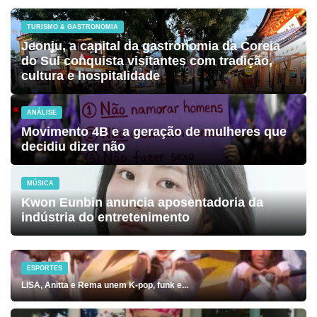
TURISMO & GASTRONOMIA
Jeonju, a capital da gastronomia da Coreia
do Sul conquista visitantes com tradição,
cultura e hospitalidade
ANÁLISE
Movimento 4B e a geração de mulheres que
decidiu dizer não
MÚSICA
Kwon Eunbin anuncia aposentadoria da
indústria do entretenimento
ESPORTES
LISA, Anitta e Rema unem K-pop, funk e...