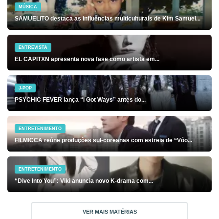
MÚSICA
SAMUELiTO destaca as influências multiculturais de Kim Samuel...
ENTREVISTA
EL CAPITXN apresenta nova fase como artista em...
J-POP
PSYCHIC FEVER lança “I Got Ways” antes do...
ENTRETENIMENTO
FILMICCA reúne produções sul-coreanas com estreia de “Vôo...
ENTRETENIMENTO
“Dive Into You”: Viki anuncia novo K-drama com...
VER MAIS MATÉRIAS