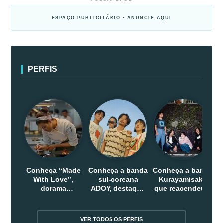
ESPAÇO PUBLICITÁRIO • ANUNCIE AQUI
PERFIS
Conheça “Made
Conheça a banda
Conheça a banda
With Love”,
sul-coreana
Kurayamisaka
dorama
ADOY, destaque
que reacendeu o
indonesio que
do indie que
debate sobre o
chega em abril
conquistou
rock alternativo
na Netflix
público dentro e
no Japão
VER TODOS OS PERFIS