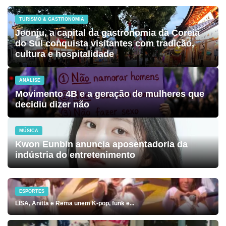
TURISMO & GASTRONOMIA
Jeonju, a capital da gastronomia da Coreia
do Sul conquista visitantes com tradição,
cultura e hospitalidade
ANÁLISE
Movimento 4B e a geração de mulheres que
decidiu dizer não
MÚSICA
Kwon Eunbin anuncia aposentadoria da
indústria do entretenimento
ESPORTES
LISA, Anitta e Rema unem K-pop, funk e...