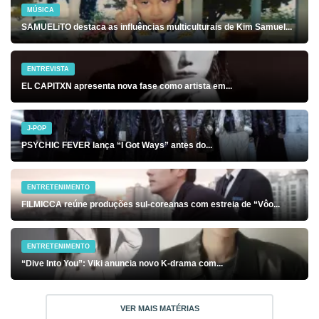
MÚSICA
SAMUELiTO destaca as influências multiculturais de Kim Samuel...
ENTREVISTA
EL CAPITXN apresenta nova fase como artista em...
J-POP
PSYCHIC FEVER lança “I Got Ways” antes do...
ENTRETENIMENTO
FILMICCA reúne produções sul-coreanas com estreia de “Vôo...
ENTRETENIMENTO
“Dive Into You”: Viki anuncia novo K-drama com...
VER MAIS MATÉRIAS