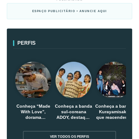
ESPAÇO PUBLICITÁRIO • ANUNCIE AQUI
PERFIS
Conheça “Made
Conheça a banda
Conheça a banda
With Love”,
sul-coreana
Kurayamisaka
dorama
ADOY, destaque
que reacendeu o
indonesio que
do indie que
debate sobre o
chega em abril
conquistou
rock alternativo
na Netflix
público dentro e
no Japão
VER TODOS OS PERFIS