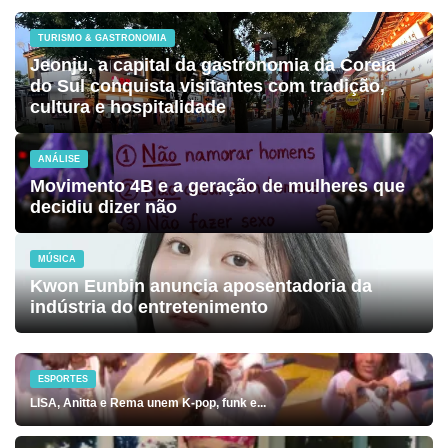
TURISMO & GASTRONOMIA
Jeonju, a capital da gastronomia da Coreia
do Sul conquista visitantes com tradição,
cultura e hospitalidade
ANÁLISE
Movimento 4B e a geração de mulheres que
decidiu dizer não
MÚSICA
Kwon Eunbin anuncia aposentadoria da
indústria do entretenimento
ESPORTES
LISA, Anitta e Rema unem K-pop, funk e...