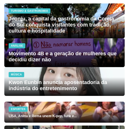
TURISMO & GASTRONOMIA
Jeonju, a capital da gastronomia da Coreia
do Sul conquista visitantes com tradição,
cultura e hospitalidade
ANÁLISE
Movimento 4B e a geração de mulheres que
decidiu dizer não
MÚSICA
Kwon Eunbin anuncia aposentadoria da
indústria do entretenimento
ESPORTES
LISA, Anitta e Rema unem K-pop, funk e...