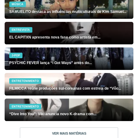
MÚSICA
SAMUELiTO destaca as influências multiculturais de Kim Samuel...
ENTREVISTA
EL CAPITXN apresenta nova fase como artista em...
J-POP
PSYCHIC FEVER lança “I Got Ways” antes do...
ENTRETENIMENTO
FILMICCA reúne produções sul-coreanas com estreia de “Vôo...
ENTRETENIMENTO
“Dive Into You”: Viki anuncia novo K-drama com...
VER MAIS MATÉRIAS