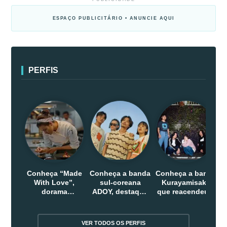
ESPAÇO PUBLICITÁRIO • ANUNCIE AQUI
PERFIS
Conheça “Made
Conheça a banda
Conheça a banda
With Love”,
sul-coreana
Kurayamisaka
dorama
ADOY, destaque
que reacendeu o
indonesio que
do indie que
debate sobre o
chega em abril
conquistou
rock alternativo
na Netflix
público dentro e
no Japão
VER TODOS OS PERFIS