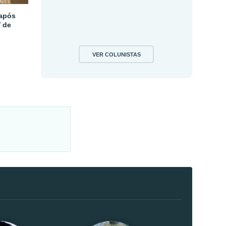
 após
V de
VER COLUNISTAS