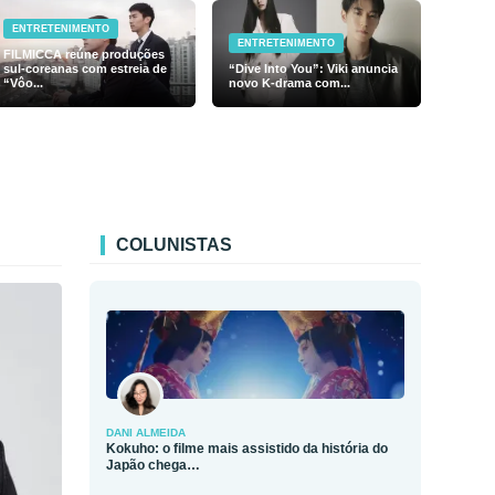
ENTRETENIMENTO
ENTRETENIMENTO
FILMICCA reúne produções
sul-coreanas com estreia de
“Dive Into You”: Viki anuncia
“Vôo...
novo K-drama com...
COLUNISTAS
DANI ALMEIDA
Kokuho: o filme mais assistido da história do
Japão chega…