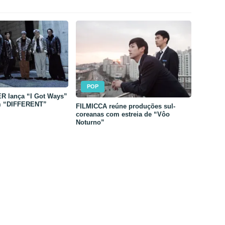
POP
 lança “I Got Ways”
m “DIFFERENT”
FILMICCA reúne produções sul-
coreanas com estreia de “Vôo
Noturno”