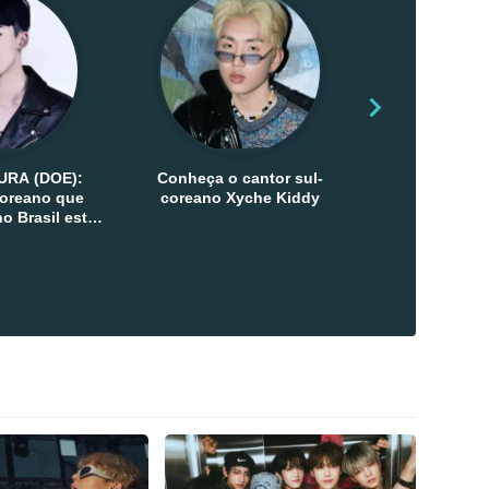
URA (DOE):
Conheça o cantor sul-
Conheça as 
-coreano que
coreano Xyche Kiddy
Kats
o Brasil esta
ana