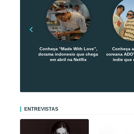
Conheça “Made With Love”,
Conheça a
dorama indonesio que chega
coreana ADOY
em abril na Netflix
indie que
público den
Co
ENTREVISTAS