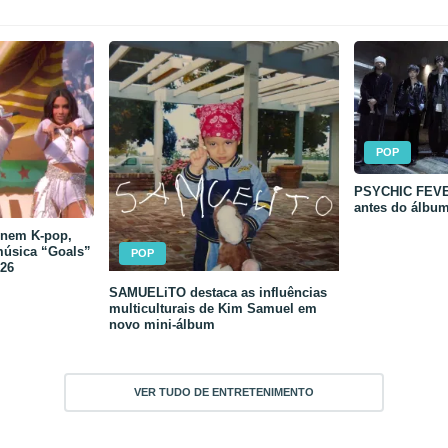
POP
PSYCHIC FEVER
antes do álbu
unem K-pop,
música “Goals”
POP
26
SAMUELiTO destaca as influências
multiculturais de Kim Samuel em
novo mini-álbum
VER TUDO DE ENTRETENIMENTO