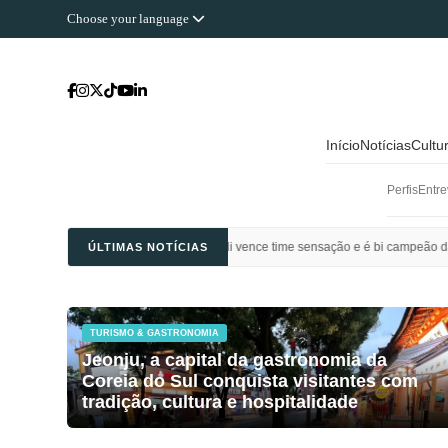
Choose your language
Início
Notícias
Cultu
Perfis
Entre
l Ahli Saudi vence time sensação e é bi campeão da Champions League da Ásia
ÚLTIMAS NOTÍCIAS
TURISMO & GASTRONOMIA
Jeonju, a capital da gastronomia da
Coreia do Sul conquista visitantes com
tradição, cultura e hospitalidade