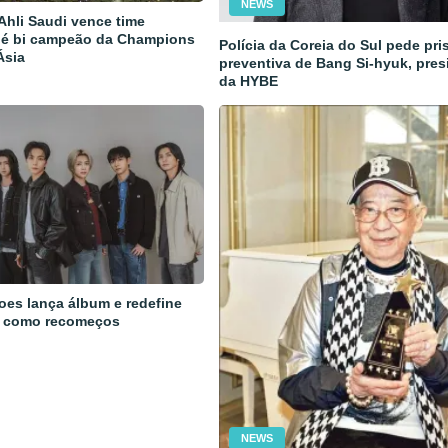
NEWS
 Ahli Saudi vence time
 é bi campeão da Champions
Polícia da Coreia do Sul pede pri
Ásia
preventiva de Bang Si-hyuk, pres
da HYBE
oes lança álbum e redefine
 como recomeços
NEWS