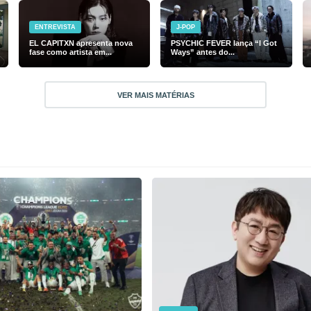
ENTREVISTA
J-POP
EL CAPITXN apresenta nova
PSYCHIC FEVER lança “I Got
fase como artista em...
Ways” antes do...
VER MAIS MATÉRIAS