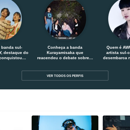
 banda sul-
Conheça a banda
Quem é AW
, destaque do
Kurayamisaka que
artista sul
 conquistou
reacendeu o debate sobre o
desembarca n
tro e fora da
rock alternativo no Japão
sem
reia
VER TODOS OS PERFIS