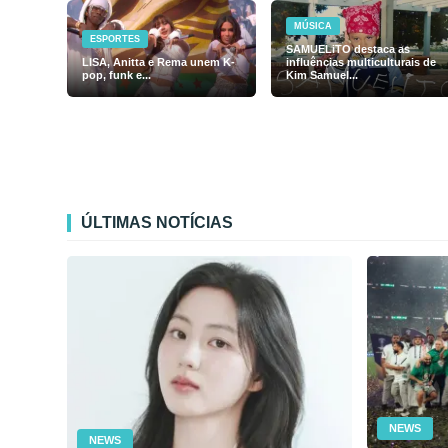
MÚSICA
ESPORTES
SAMUELiTO destaca as
LISA, Anitta e Rema unem K-
influências multiculturais de
pop, funk e...
Kim Samuel...
ÚLTIMAS NOTÍCIAS
NEWS
NEWS