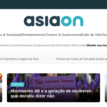
ra & Sociedade
Entretenimento
Turismo & Gastronomia
Estilo de Vida
Tec
vistas
Colunistas
Análises & Especiais
Calendário
Sobre Nós
Contato
Mande sua mat
Polícia da Coreia do Sul pede prisão preventiva de Bang Si-hyuk, pres
ANÁLISE
Movimento 4B e a geração de mulheres
que decidiu dizer não