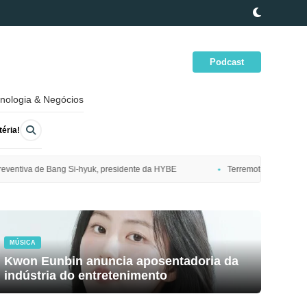
Podcast
nologia & Negócios
éria!
idente da HYBE
Terremoto de magnitude 7,7 atinge costa nordeste do 
MÚSICA
Kwon Eunbin anuncia aposentadoria da
indústria do entretenimento