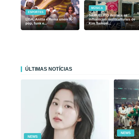
MÚSICA
ESPORTES
SAMUELiTO destaca as
LISA, Anitta e Rema unem K-
influências multiculturais de
pop, funk e...
Kim Samuel...
ÚLTIMAS NOTÍCIAS
NEWS
NEWS