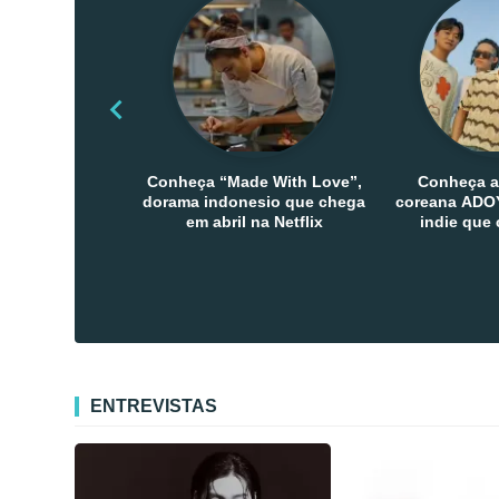
Conheça “Made With Love”,
Conheça a
dorama indonesio que chega
coreana ADOY
em abril na Netflix
indie que
público den
Co
ENTREVISTAS