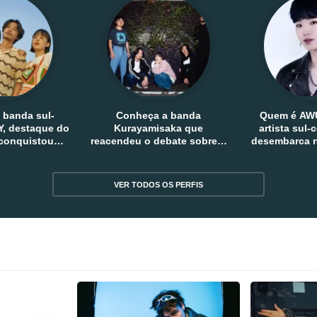
 banda sul-
Conheça a banda
Quem é AW
, destaque do
Kurayamisaka que
artista sul
 conquistou
reacendeu o debate sobre o
desembarca n
tro e fora da
rock alternativo no Japão
sem
reia
VER TODOS OS PERFIS