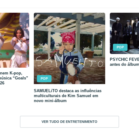
POP
PSYCHIC FEVER
antes do álbu
unem K-pop,
música “Goals”
POP
26
SAMUELiTO destaca as influências
multiculturais de Kim Samuel em
novo mini-álbum
VER TUDO DE ENTRETENIMENTO