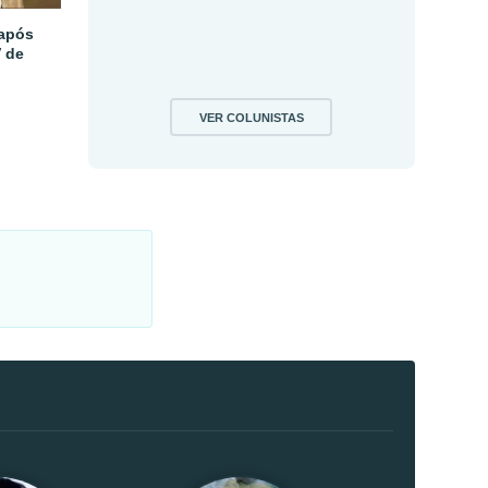
 após
V de
VER COLUNISTAS