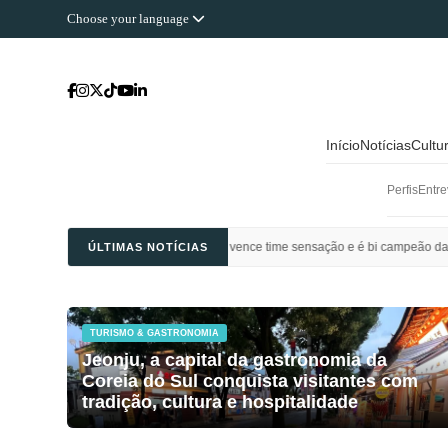
Choose your language
Início
Notícias
Cultu
Perfis
Entre
l Ahli Saudi vence time sensação e é bi campeão da Champions League da Ásia
ÚLTIMAS NOTÍCIAS
TURISMO & GASTRONOMIA
Jeonju, a capital da gastronomia da
Coreia do Sul conquista visitantes com
tradição, cultura e hospitalidade