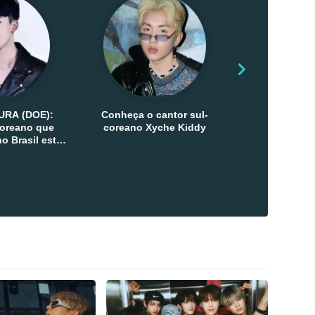
URA (DOE):
Conheça o cantor sul-
Conheça as 
-coreano que
coreano Xyche Kiddy
Kats
o Brasil esta
ana