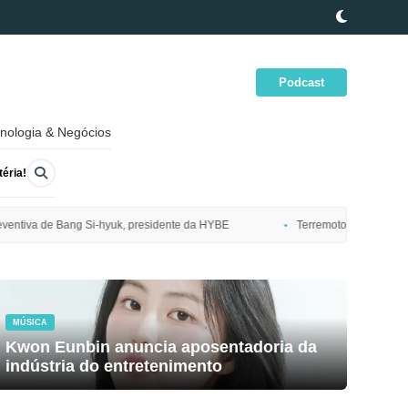
Podcast
nologia & Negócios
éria!
idente da HYBE
Terremoto de magnitude 7,7 atinge costa nordeste do 
MÚSICA
Kwon Eunbin anuncia aposentadoria da
indústria do entretenimento