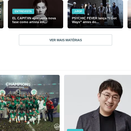
ENTREVISTA
J-POP
EL CAPITXN apresenta nova
PSYCHIC FEVER lança “I Got
fase como artista em...
Ways” antes do...
VER MAIS MATÉRIAS