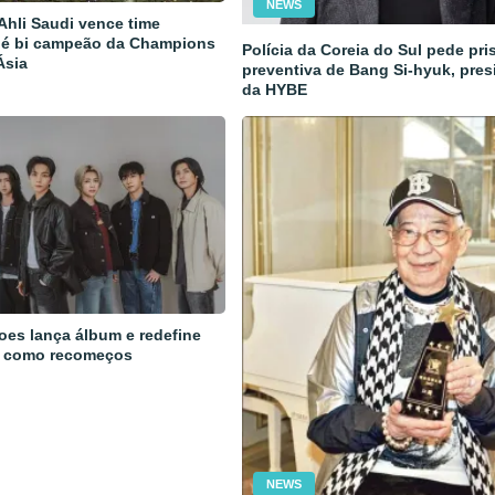
NEWS
 Ahli Saudi vence time
 é bi campeão da Champions
Polícia da Coreia do Sul pede pri
Ásia
preventiva de Bang Si-hyuk, pres
da HYBE
oes lança álbum e redefine
 como recomeços
NEWS