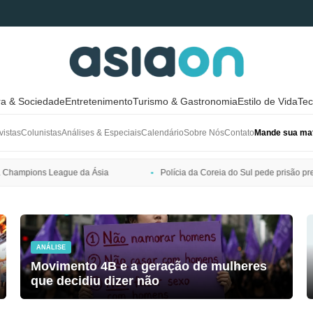
ra & Sociedade
Entretenimento
Turismo & Gastronomia
Estilo de Vida
Tec
vistas
Colunistas
Análises & Especiais
Calendário
Sobre Nós
Contato
Mande sua mat
Polícia da Coreia do Sul pede prisão preventiva de Bang Si-hyuk, pres
ANÁLISE
Movimento 4B e a geração de mulheres
que decidiu dizer não