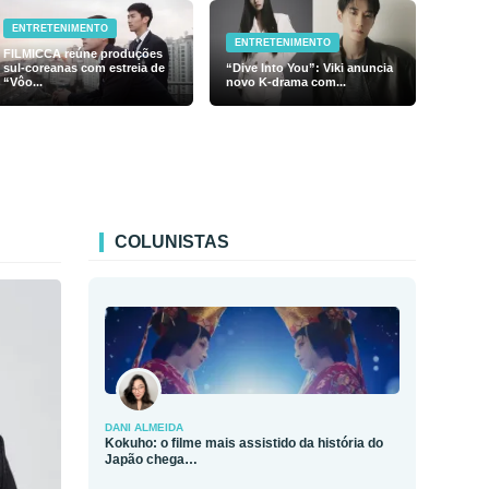
ENTRETENIMENTO
ENTRETENIMENTO
FILMICCA reúne produções
sul-coreanas com estreia de
“Dive Into You”: Viki anuncia
“Vôo...
novo K-drama com...
COLUNISTAS
DANI ALMEIDA
Kokuho: o filme mais assistido da história do
Japão chega…