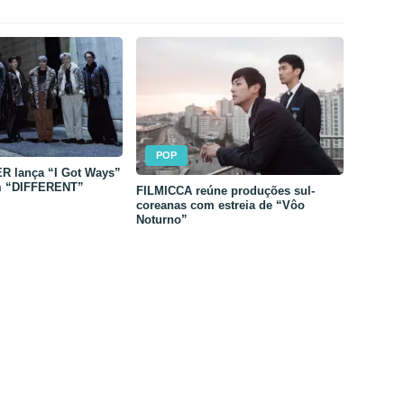
POP
 lança “I Got Ways”
m “DIFFERENT”
FILMICCA reúne produções sul-
coreanas com estreia de “Vôo
Noturno”