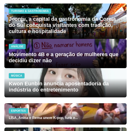
TURISMO & GASTRONOMIA
Jeonju, a capital da gastronomia da Coreia
do Sul conquista visitantes com tradição,
cultura e hospitalidade
ANÁLISE
Movimento 4B e a geração de mulheres que
decidiu dizer não
MÚSICA
Kwon Eunbin anuncia aposentadoria da
indústria do entretenimento
ESPORTES
LISA, Anitta e Rema unem K-pop, funk e...