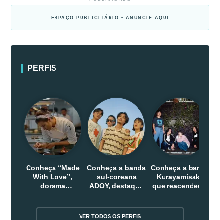
ESPAÇO PUBLICITÁRIO • ANUNCIE AQUI
PERFIS
Conheça “Made
Conheça a banda
Conheça a banda
With Love”,
sul-coreana
Kurayamisaka
dorama
ADOY, destaque
que reacendeu o
indonesio que
do indie que
debate sobre o
chega em abril
conquistou
rock alternativo
na Netflix
público dentro e
no Japão
VER TODOS OS PERFIS