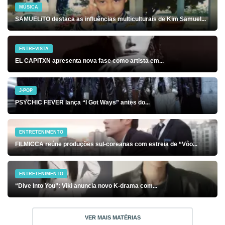
MÚSICA
SAMUELiTO destaca as influências multiculturais de Kim Samuel...
ENTREVISTA
EL CAPITXN apresenta nova fase como artista em...
J-POP
PSYCHIC FEVER lança “I Got Ways” antes do...
ENTRETENIMENTO
FILMICCA reúne produções sul-coreanas com estreia de “Vôo...
ENTRETENIMENTO
“Dive Into You”: Viki anuncia novo K-drama com...
VER MAIS MATÉRIAS