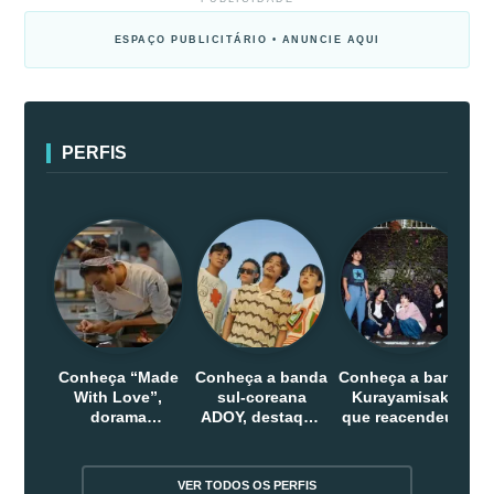
ESPAÇO PUBLICITÁRIO • ANUNCIE AQUI
PERFIS
Conheça “Made
Conheça a banda
Conheça a banda
With Love”,
sul-coreana
Kurayamisaka
dorama
ADOY, destaque
que reacendeu o
indonesio que
do indie que
debate sobre o
chega em abril
conquistou
rock alternativo
na Netflix
público dentro e
no Japão
VER TODOS OS PERFIS