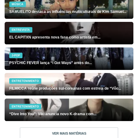
MÚSICA
SAMUELiTO destaca as influências multiculturais de Kim Samuel...
ENTREVISTA
EL CAPITXN apresenta nova fase como artista em...
J-POP
PSYCHIC FEVER lança “I Got Ways” antes do...
ENTRETENIMENTO
FILMICCA reúne produções sul-coreanas com estreia de “Vôo...
ENTRETENIMENTO
“Dive Into You”: Viki anuncia novo K-drama com...
VER MAIS MATÉRIAS