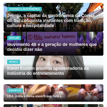
TURISMO & GASTRONOMIA
Jeonju, a capital da gastronomia da Coreia
do Sul conquista visitantes com tradição,
cultura e hospitalidade
ANÁLISE
Movimento 4B e a geração de mulheres que
decidiu dizer não
MÚSICA
Kwon Eunbin anuncia aposentadoria da
indústria do entretenimento
ESPORTES
LISA, Anitta e Rema unem K-pop, funk e...