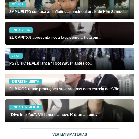
MÚSICA
SAMUELiTO destaca as influências multiculturais de Kim Samuel...
ENTREVISTA
EL CAPITXN apresenta nova fase como artista em...
J-POP
PSYCHIC FEVER lança “I Got Ways” antes do...
ENTRETENIMENTO
FILMICCA reúne produções sul-coreanas com estreia de “Vôo...
ENTRETENIMENTO
“Dive Into You”: Viki anuncia novo K-drama com...
VER MAIS MATÉRIAS