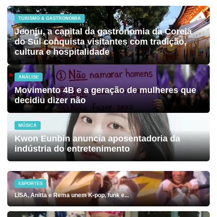
TURISMO & GASTRONOMIA
Jeonju, a capital da gastronomia da Coreia
do Sul conquista visitantes com tradição,
cultura e hospitalidade
ANÁLISE
Movimento 4B e a geração de mulheres que
decidiu dizer não
MÚSICA
Kwon Eunbin anuncia aposentadoria da
indústria do entretenimento
ESPORTES
LISA, Anitta e Rema unem K-pop, funk e...