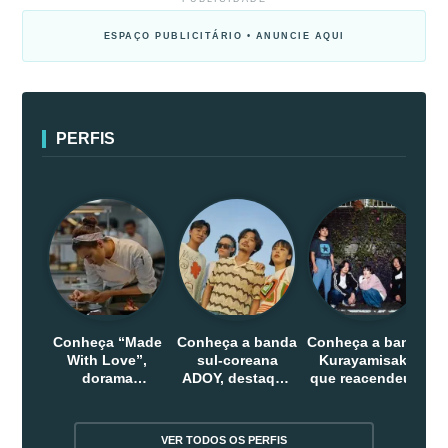
ESPAÇO PUBLICITÁRIO • ANUNCIE AQUI
PERFIS
Conheça “Made
Conheça a banda
Conheça a banda
With Love”,
sul-coreana
Kurayamisaka
dorama
ADOY, destaque
que reacendeu o
indonesio que
do indie que
debate sobre o
chega em abril
conquistou
rock alternativo
na Netflix
público dentro e
no Japão
VER TODOS OS PERFIS