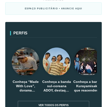
ESPAÇO PUBLICITÁRIO • ANUNCIE AQUI
PERFIS
Conheça “Made
Conheça a banda
Conheça a banda
With Love”,
sul-coreana
Kurayamisaka
dorama
ADOY, destaque
que reacendeu o
indonesio que
do indie que
debate sobre o
chega em abril
conquistou
rock alternativo
na Netflix
público dentro e
no Japão
VER TODOS OS PERFIS