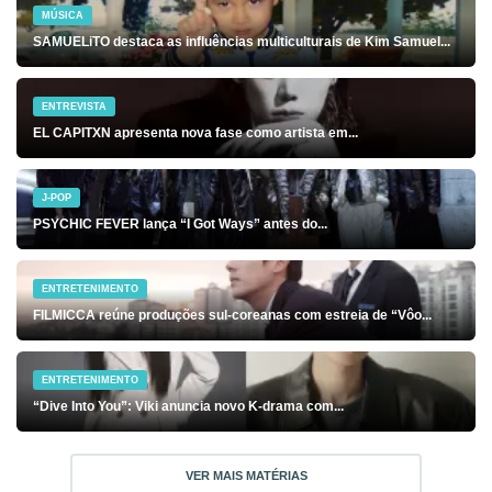
MÚSICA
SAMUELiTO destaca as influências multiculturais de Kim Samuel...
ENTREVISTA
EL CAPITXN apresenta nova fase como artista em...
J-POP
PSYCHIC FEVER lança “I Got Ways” antes do...
ENTRETENIMENTO
FILMICCA reúne produções sul-coreanas com estreia de “Vôo...
ENTRETENIMENTO
“Dive Into You”: Viki anuncia novo K-drama com...
VER MAIS MATÉRIAS