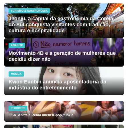
TURISMO & GASTRONOMIA
Jeonju, a capital da gastronomia da Coreia
do Sul conquista visitantes com tradição,
cultura e hospitalidade
ANÁLISE
Movimento 4B e a geração de mulheres que
decidiu dizer não
MÚSICA
Kwon Eunbin anuncia aposentadoria da
indústria do entretenimento
ESPORTES
LISA, Anitta e Rema unem K-pop, funk e...