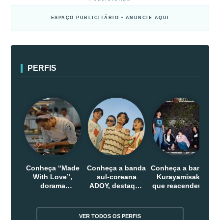
ESPAÇO PUBLICITÁRIO • ANUNCIE AQUI
PERFIS
Conheça “Made
Conheça a banda
Conheça a banda
With Love”,
sul-coreana
Kurayamisaka
dorama
ADOY, destaque
que reacendeu o
indonesio que
do indie que
debate sobre o
chega em abril
conquistou
rock alternativo
na Netflix
público dentro e
no Japão
VER TODOS OS PERFIS