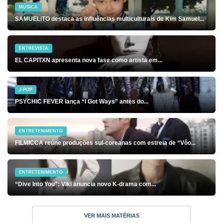
MÚSICA
SAMUELiTO destaca as influências multiculturais de Kim Samuel...
ENTREVISTA
EL CAPITXN apresenta nova fase como artista em...
J-POP
PSYCHIC FEVER lança “I Got Ways” antes do...
ENTRETENIMENTO
FILMICCA reúne produções sul-coreanas com estreia de “Vôo...
ENTRETENIMENTO
“Dive Into You”: Viki anuncia novo K-drama com...
VER MAIS MATÉRIAS