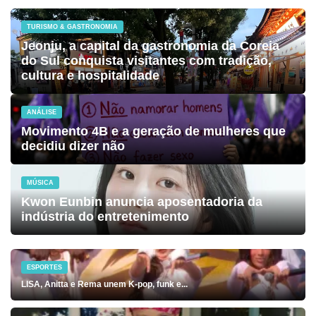
TURISMO & GASTRONOMIA
Jeonju, a capital da gastronomia da Coreia
do Sul conquista visitantes com tradição,
cultura e hospitalidade
ANÁLISE
Movimento 4B e a geração de mulheres que
decidiu dizer não
MÚSICA
Kwon Eunbin anuncia aposentadoria da
indústria do entretenimento
ESPORTES
LISA, Anitta e Rema unem K-pop, funk e...