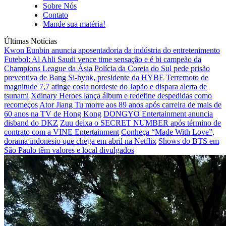
Sobre Nós
Contato
Mande sua matéria!
Últimas Notícias
Kwon Eunbin anuncia aposentadoria da indústria do entretenimento
Futebol: Al Ahli Saudi vence time sensação e é bi campeão da
Champions League da Ásia
Polícia da Coreia do Sul pede prisão
preventiva de Bang Si-hyuk, presidente da HYBE
Terremoto de
magnitude 7,7 atinge costa nordeste do Japão e dispara alerta de
tsunami
Xdinary Heroes lança álbum e redefine despedidas como
recomeços
Ator Jiang Tu morre aos 89 anos após carreira de mais de
60 anos na TV de Hong Kong
DONGYO Entertainment anuncia
disband do DKZ
Zuu deixa o SECRET NUMBER após término de
contrato com a VINE Entertainment
Conheça “Made With Love”,
dorama indonesio que chega em abril na Netflix
Shows do BTS em
São Paulo têm valores e local divulgados