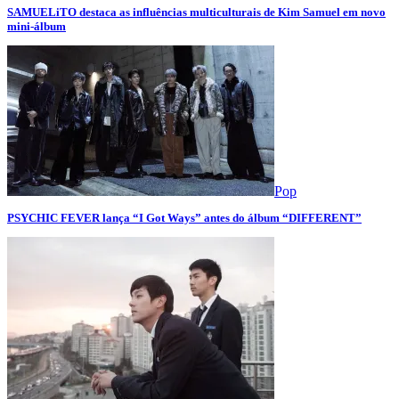
SAMUELiTO destaca as influências multiculturais de Kim Samuel em novo
mini-álbum
Pop
PSYCHIC FEVER lança “I Got Ways” antes do álbum “DIFFERENT”