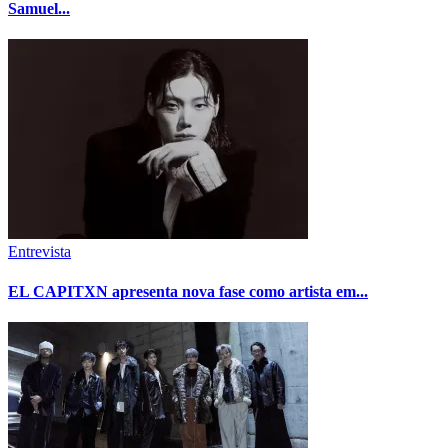
Samuel...
Entrevista
EL CAPITXN apresenta nova fase como artista em...