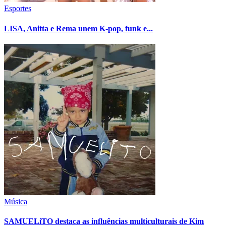
Esportes
LISA, Anitta e Rema unem K-pop, funk e...
Música
SAMUELiTO destaca as influências multiculturais de Kim