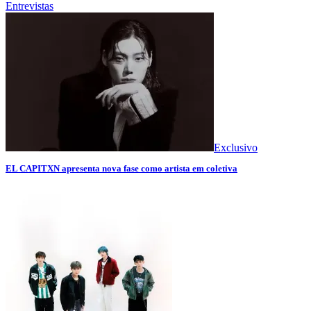
Entrevistas
Exclusivo
EL CAPITXN apresenta nova fase como artista em coletiva