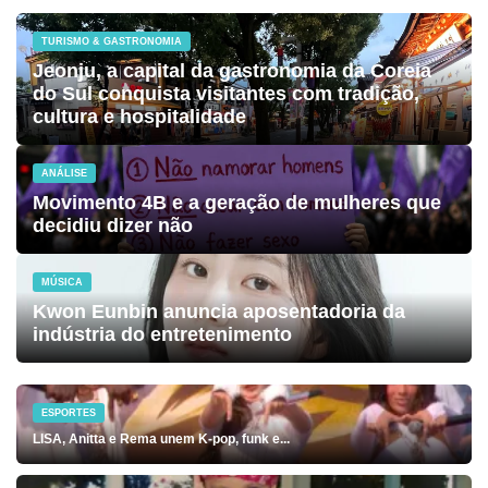
TURISMO & GASTRONOMIA
Jeonju, a capital da gastronomia da Coreia
do Sul conquista visitantes com tradição,
cultura e hospitalidade
ANÁLISE
Movimento 4B e a geração de mulheres que
decidiu dizer não
MÚSICA
Kwon Eunbin anuncia aposentadoria da
indústria do entretenimento
ESPORTES
LISA, Anitta e Rema unem K-pop, funk e...