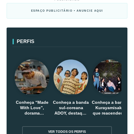
ESPAÇO PUBLICITÁRIO • ANUNCIE AQUI
PERFIS
Conheça “Made
Conheça a banda
Conheça a banda
With Love”,
sul-coreana
Kurayamisaka
dorama
ADOY, destaque
que reacendeu o
indonesio que
do indie que
debate sobre o
chega em abril
conquistou
rock alternativo
na Netflix
público dentro e
no Japão
VER TODOS OS PERFIS