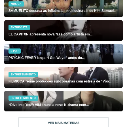
MÚSICA
SAMUELiTO destaca as influências multiculturais de Kim Samuel...
ENTREVISTA
EL CAPITXN apresenta nova fase como artista em...
J-POP
PSYCHIC FEVER lança “I Got Ways” antes do...
ENTRETENIMENTO
FILMICCA reúne produções sul-coreanas com estreia de “Vôo...
ENTRETENIMENTO
“Dive Into You”: Viki anuncia novo K-drama com...
VER MAIS MATÉRIAS