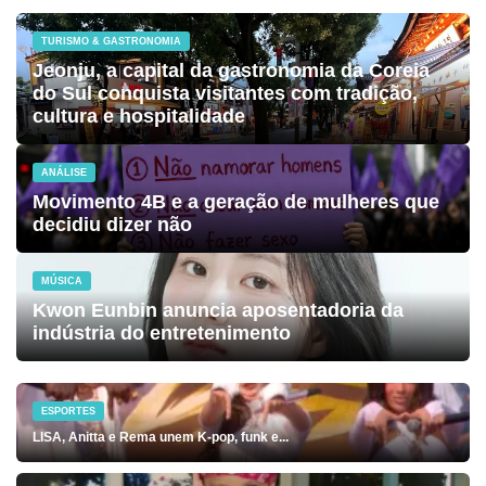
TURISMO & GASTRONOMIA
Jeonju, a capital da gastronomia da Coreia
do Sul conquista visitantes com tradição,
cultura e hospitalidade
ANÁLISE
Movimento 4B e a geração de mulheres que
decidiu dizer não
MÚSICA
Kwon Eunbin anuncia aposentadoria da
indústria do entretenimento
ESPORTES
LISA, Anitta e Rema unem K-pop, funk e...