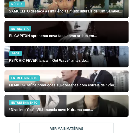
MÚSICA
SAMUELiTO destaca as influências multiculturais de Kim Samuel...
ENTREVISTA
EL CAPITXN apresenta nova fase como artista em...
J-POP
PSYCHIC FEVER lança “I Got Ways” antes do...
ENTRETENIMENTO
FILMICCA reúne produções sul-coreanas com estreia de “Vôo...
ENTRETENIMENTO
“Dive Into You”: Viki anuncia novo K-drama com...
VER MAIS MATÉRIAS