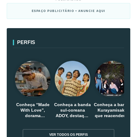
ESPAÇO PUBLICITÁRIO • ANUNCIE AQUI
PERFIS
Conheça “Made
Conheça a banda
Conheça a banda
With Love”,
sul-coreana
Kurayamisaka
dorama
ADOY, destaque
que reacendeu o
indonesio que
do indie que
debate sobre o
chega em abril
conquistou
rock alternativo
na Netflix
público dentro e
no Japão
VER TODOS OS PERFIS