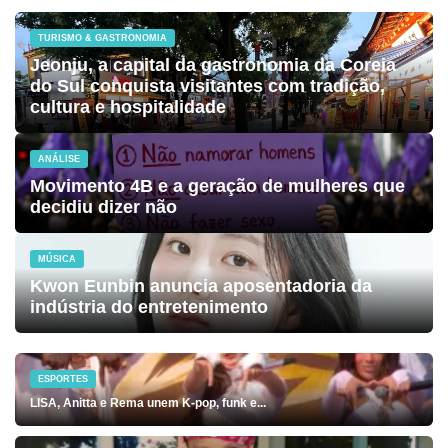
TURISMO & GASTRONOMIA
Jeonju, a capital da gastronomia da Coreia
do Sul conquista visitantes com tradição,
cultura e hospitalidade
ANÁLISE
Movimento 4B e a geração de mulheres que
decidiu dizer não
MÚSICA
Kwon Eunbin anuncia aposentadoria da
indústria do entretenimento
ESPORTES
LISA, Anitta e Rema unem K-pop, funk e...