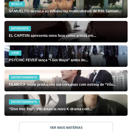
MÚSICA
SAMUELiTO destaca as influências multiculturais de Kim Samuel...
ENTREVISTA
EL CAPITXN apresenta nova fase como artista em...
J-POP
PSYCHIC FEVER lança “I Got Ways” antes do...
ENTRETENIMENTO
FILMICCA reúne produções sul-coreanas com estreia de “Vôo...
ENTRETENIMENTO
“Dive Into You”: Viki anuncia novo K-drama com...
VER MAIS MATÉRIAS