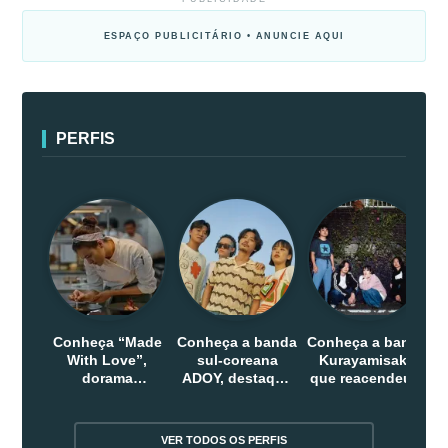
ESPAÇO PUBLICITÁRIO • ANUNCIE AQUI
PERFIS
Conheça “Made
Conheça a banda
Conheça a banda
With Love”,
sul-coreana
Kurayamisaka
dorama
ADOY, destaque
que reacendeu o
indonesio que
do indie que
debate sobre o
chega em abril
conquistou
rock alternativo
na Netflix
público dentro e
no Japão
VER TODOS OS PERFIS