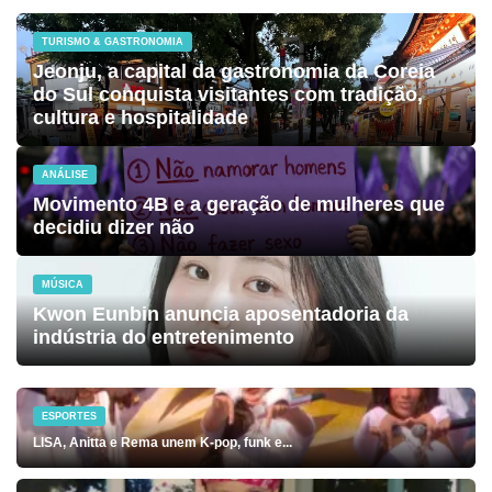
TURISMO & GASTRONOMIA
Jeonju, a capital da gastronomia da Coreia
do Sul conquista visitantes com tradição,
cultura e hospitalidade
ANÁLISE
Movimento 4B e a geração de mulheres que
decidiu dizer não
MÚSICA
Kwon Eunbin anuncia aposentadoria da
indústria do entretenimento
ESPORTES
LISA, Anitta e Rema unem K-pop, funk e...