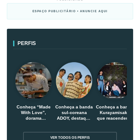
ESPAÇO PUBLICITÁRIO • ANUNCIE AQUI
PERFIS
Conheça “Made
Conheça a banda
Conheça a banda
With Love”,
sul-coreana
Kurayamisaka
dorama
ADOY, destaque
que reacendeu o
indonesio que
do indie que
debate sobre o
chega em abril
conquistou
rock alternativo
na Netflix
público dentro e
no Japão
VER TODOS OS PERFIS