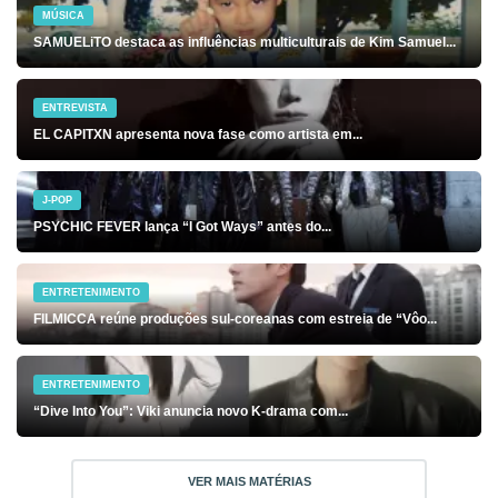
MÚSICA
SAMUELiTO destaca as influências multiculturais de Kim Samuel...
ENTREVISTA
EL CAPITXN apresenta nova fase como artista em...
J-POP
PSYCHIC FEVER lança “I Got Ways” antes do...
ENTRETENIMENTO
FILMICCA reúne produções sul-coreanas com estreia de “Vôo...
ENTRETENIMENTO
“Dive Into You”: Viki anuncia novo K-drama com...
VER MAIS MATÉRIAS