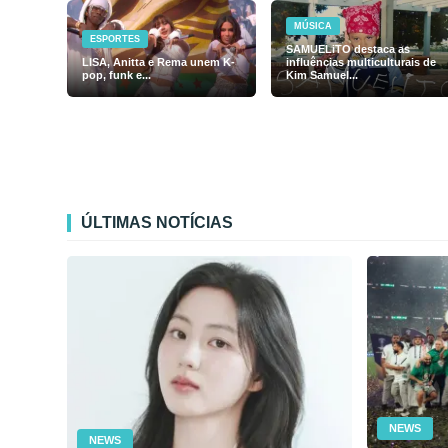
MÚSICA
ESPORTES
SAMUELiTO destaca as
LISA, Anitta e Rema unem K-
influências multiculturais de
pop, funk e...
Kim Samuel...
ÚLTIMAS NOTÍCIAS
NEWS
NEWS