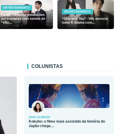
ENTRETENIMENTO
ENTRETENIMENTO
FILMICCA reúne produções
sul-coreanas com estreia de
“Dive Into You”: Viki anuncia
“Vôo...
novo K-drama com...
COLUNISTAS
DANI ALMEIDA
Kokuho: o filme mais assistido da história do
Japão chega…