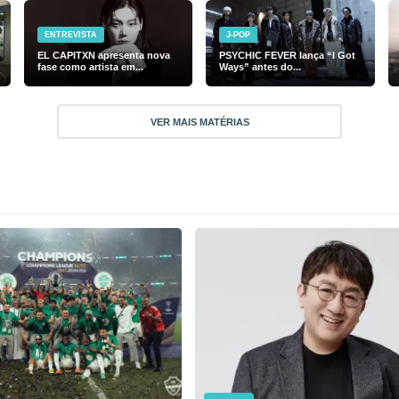
ENTREVISTA
J-POP
EL CAPITXN apresenta nova
PSYCHIC FEVER lança “I Got
fase como artista em...
Ways” antes do...
VER MAIS MATÉRIAS