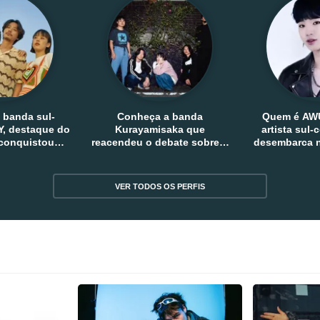
 banda sul-
Conheça a banda
Quem é AW
, destaque do
Kurayamisaka que
artista sul
 conquistou
reacendeu o debate sobre o
desembarca n
tro e fora da
rock alternativo no Japão
sem
reia
VER TODOS OS PERFIS