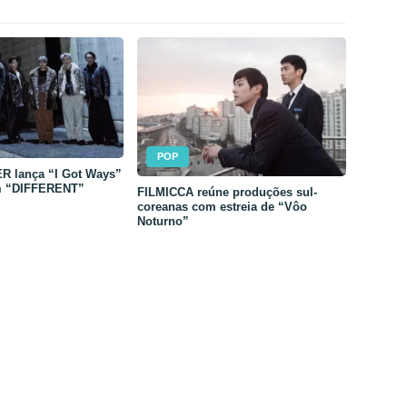
POP
 lança “I Got Ways”
m “DIFFERENT”
FILMICCA reúne produções sul-
coreanas com estreia de “Vôo
Noturno”