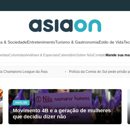
ra & Sociedade
Entretenimento
Turismo & Gastronomia
Estilo de Vida
Tec
vistas
Colunistas
Análises & Especiais
Calendário
Sobre Nós
Contato
Mande sua mat
a
Polícia da Coreia do Sul pede prisão preventiva de Bang Si-hyuk, 
ANÁLISE
Movimento 4B e a geração de mulheres
que decidiu dizer não