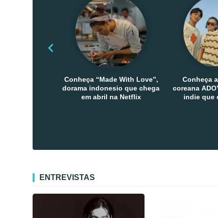
Conheça “Made With Love”,
Conheça a
dorama indonesio que chega
coreana ADOY
em abril na Netflix
indie que
público den
Co
ENTREVISTAS