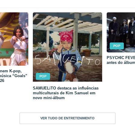
POP
PSYCHIC FEVER
antes do álbu
unem K-pop,
música “Goals”
POP
26
SAMUELiTO destaca as influências
multiculturais de Kim Samuel em
novo mini-álbum
VER TUDO DE ENTRETENIMENTO