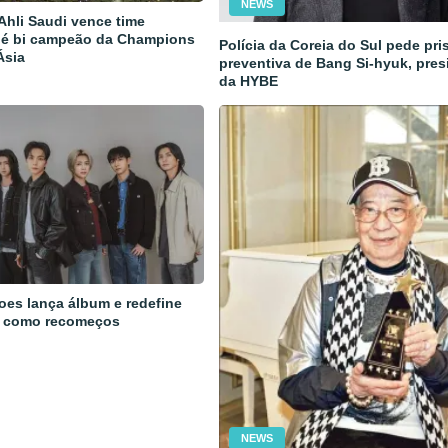
NEWS
 Ahli Saudi vence time
 é bi campeão da Champions
Polícia da Coreia do Sul pede pri
Ásia
preventiva de Bang Si-hyuk, pres
da HYBE
oes lança álbum e redefine
 como recomeços
NEWS