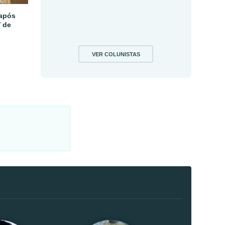
 após
V de
VER COLUNISTAS