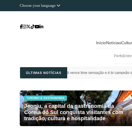
Choose your language
Início
Notícias
Cultu
Perfis
Entre
: Al Ahli Saudi vence time sensação e é bi campeão da Champions League da Ási
ÚLTIMAS NOTÍCIAS
TURISMO & GASTRONOMIA
Jeonju, a capital da gastronomia da
Coreia do Sul conquista visitantes com
tradição, cultura e hospitalidade