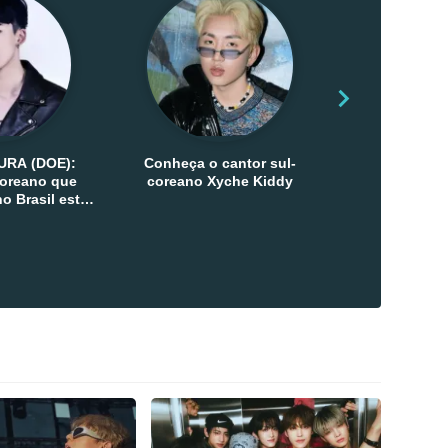
URA (DOE):
Conheça o cantor sul-
Conheça as 
-coreano que
coreano Xyche Kiddy
Kats
o Brasil esta
ana