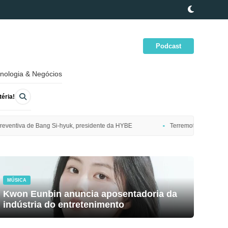
Podcast
nologia & Negócios
éria!
presidente da HYBE
Terremoto de magnitude 7,7 atinge costa nordeste
MÚSICA
Kwon Eunbin anuncia aposentadoria da
indústria do entretenimento