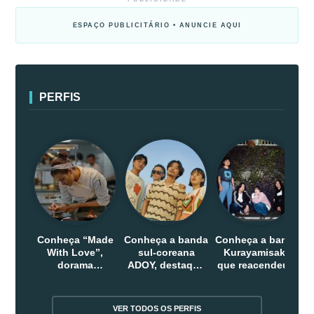
ESPAÇO PUBLICITÁRIO • ANUNCIE AQUI
PERFIS
Conheça “Made
Conheça a banda
Conheça a banda
With Love”,
sul-coreana
Kurayamisaka
dorama
ADOY, destaque
que reacendeu o
indonesio que
do indie que
debate sobre o
chega em abril
conquistou
rock alternativo
na Netflix
público dentro e
no Japão
VER TODOS OS PERFIS