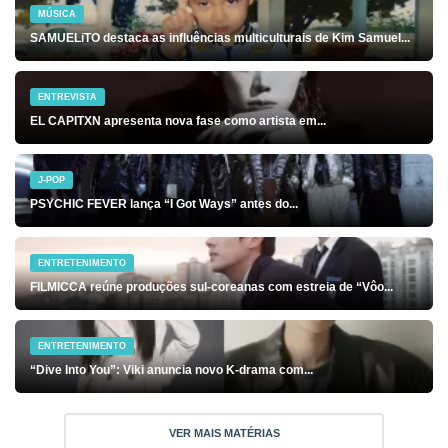
MÚSICA
SAMUELiTO destaca as influências multiculturais de Kim Samuel...
ENTREVISTA
EL CAPITXN apresenta nova fase como artista em...
J-POP
PSYCHIC FEVER lança “I Got Ways” antes do...
ENTRETENIMENTO
FILMICCA reúne produções sul-coreanas com estreia de “Vôo...
ENTRETENIMENTO
“Dive Into You”: Viki anuncia novo K-drama com...
VER MAIS MATÉRIAS