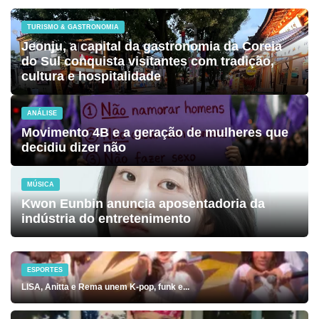
TURISMO & GASTRONOMIA
Jeonju, a capital da gastronomia da Coreia
do Sul conquista visitantes com tradição,
cultura e hospitalidade
ANÁLISE
Movimento 4B e a geração de mulheres que
decidiu dizer não
MÚSICA
Kwon Eunbin anuncia aposentadoria da
indústria do entretenimento
ESPORTES
LISA, Anitta e Rema unem K-pop, funk e...