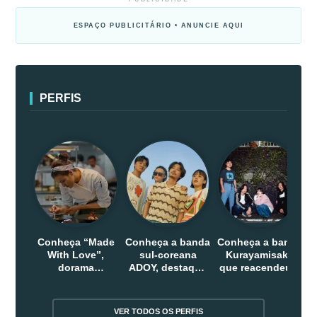
ESPAÇO PUBLICITÁRIO • ANUNCIE AQUI
PERFIS
Conheça “Made
Conheça a banda
Conheça a banda
With Love”,
sul-coreana
Kurayamisaka
dorama
ADOY, destaque
que reacendeu o
indonesio que
do indie que
debate sobre o
chega em abril
conquistou
rock alternativo
na Netflix
público dentro e
no Japão
VER TODOS OS PERFIS