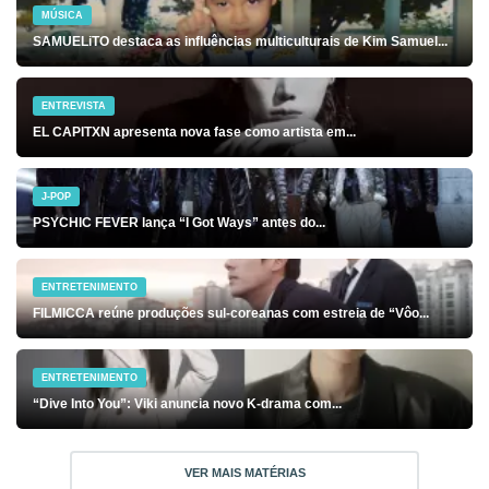
MÚSICA
SAMUELiTO destaca as influências multiculturais de Kim Samuel...
ENTREVISTA
EL CAPITXN apresenta nova fase como artista em...
J-POP
PSYCHIC FEVER lança “I Got Ways” antes do...
ENTRETENIMENTO
FILMICCA reúne produções sul-coreanas com estreia de “Vôo...
ENTRETENIMENTO
“Dive Into You”: Viki anuncia novo K-drama com...
VER MAIS MATÉRIAS