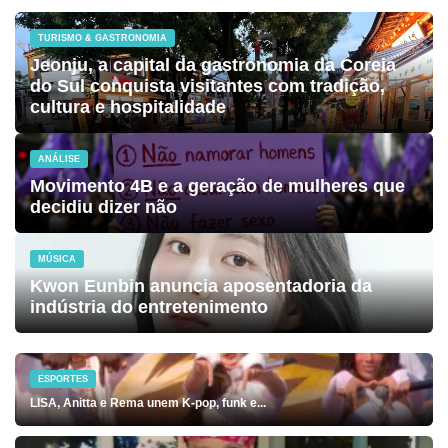
TURISMO & GASTRONOMIA
Jeonju, a capital da gastronomia da Coreia
do Sul conquista visitantes com tradição,
cultura e hospitalidade
ANÁLISE
Movimento 4B e a geração de mulheres que
decidiu dizer não
MÚSICA
Kwon Eunbin anuncia aposentadoria da
indústria do entretenimento
ESPORTES
LISA, Anitta e Rema unem K-pop, funk e...