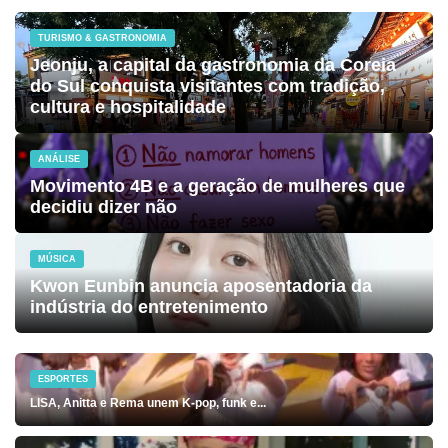
TURISMO & GASTRONOMIA
Jeonju, a capital da gastronomia da Coreia
do Sul conquista visitantes com tradição,
cultura e hospitalidade
ANÁLISE
Movimento 4B e a geração de mulheres que
decidiu dizer não
MÚSICA
Kwon Eunbin anuncia aposentadoria da
indústria do entretenimento
ESPORTES
LISA, Anitta e Rema unem K-pop, funk e...