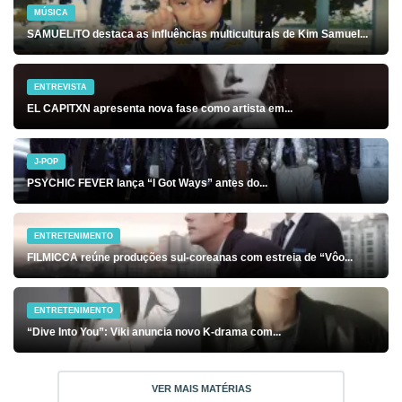
MÚSICA
SAMUELiTO destaca as influências multiculturais de Kim Samuel...
ENTREVISTA
EL CAPITXN apresenta nova fase como artista em...
J-POP
PSYCHIC FEVER lança “I Got Ways” antes do...
ENTRETENIMENTO
FILMICCA reúne produções sul-coreanas com estreia de “Vôo...
ENTRETENIMENTO
“Dive Into You”: Viki anuncia novo K-drama com...
VER MAIS MATÉRIAS