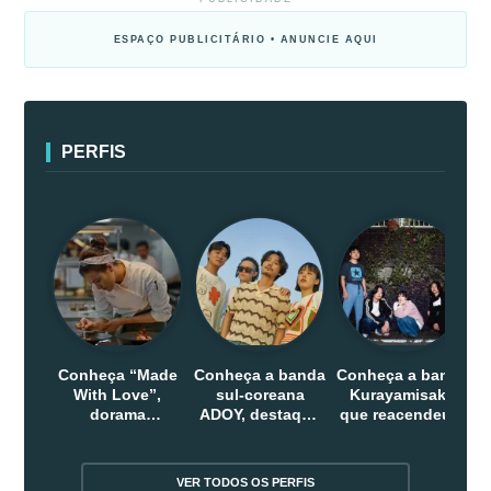
ESPAÇO PUBLICITÁRIO • ANUNCIE AQUI
PERFIS
Conheça “Made
Conheça a banda
Conheça a banda
With Love”,
sul-coreana
Kurayamisaka
dorama
ADOY, destaque
que reacendeu o
indonesio que
do indie que
debate sobre o
chega em abril
conquistou
rock alternativo
na Netflix
público dentro e
no Japão
VER TODOS OS PERFIS