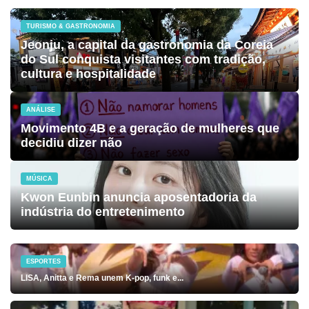
TURISMO & GASTRONOMIA
Jeonju, a capital da gastronomia da Coreia
do Sul conquista visitantes com tradição,
cultura e hospitalidade
ANÁLISE
Movimento 4B e a geração de mulheres que
decidiu dizer não
MÚSICA
Kwon Eunbin anuncia aposentadoria da
indústria do entretenimento
ESPORTES
LISA, Anitta e Rema unem K-pop, funk e...