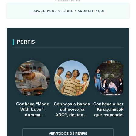
ESPAÇO PUBLICITÁRIO • ANUNCIE AQUI
PERFIS
Conheça “Made
Conheça a banda
Conheça a banda
With Love”,
sul-coreana
Kurayamisaka
dorama
ADOY, destaque
que reacendeu o
indonesio que
do indie que
debate sobre o
chega em abril
conquistou
rock alternativo
na Netflix
público dentro e
no Japão
VER TODOS OS PERFIS