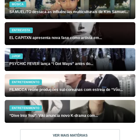
MÚSICA
SAMUELiTO destaca as influências multiculturais de Kim Samuel...
ENTREVISTA
EL CAPITXN apresenta nova fase como artista em...
J-POP
PSYCHIC FEVER lança “I Got Ways” antes do...
ENTRETENIMENTO
FILMICCA reúne produções sul-coreanas com estreia de “Vôo...
ENTRETENIMENTO
“Dive Into You”: Viki anuncia novo K-drama com...
VER MAIS MATÉRIAS