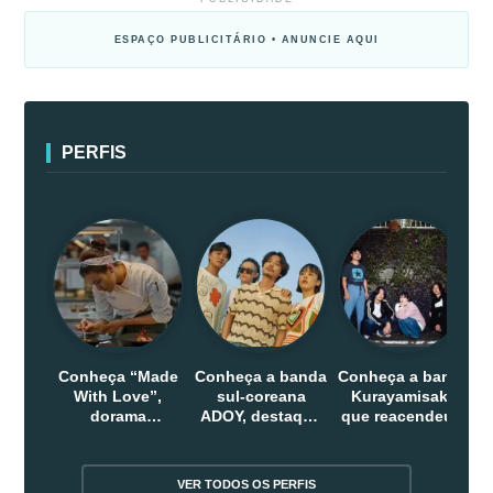
ESPAÇO PUBLICITÁRIO • ANUNCIE AQUI
PERFIS
Conheça “Made
Conheça a banda
Conheça a banda
With Love”,
sul-coreana
Kurayamisaka
dorama
ADOY, destaque
que reacendeu o
indonesio que
do indie que
debate sobre o
chega em abril
conquistou
rock alternativo
na Netflix
público dentro e
no Japão
VER TODOS OS PERFIS