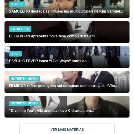
MÚSICA
SAMUELiTO destaca as influências multiculturais de Kim Samuel...
ENTREVISTA
EL CAPITXN apresenta nova fase como artista em...
J-POP
PSYCHIC FEVER lança “I Got Ways” antes do...
ENTRETENIMENTO
FILMICCA reúne produções sul-coreanas com estreia de “Vôo...
ENTRETENIMENTO
“Dive Into You”: Viki anuncia novo K-drama com...
VER MAIS MATÉRIAS