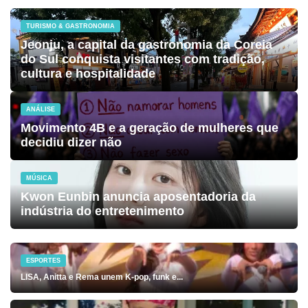
TURISMO & GASTRONOMIA
Jeonju, a capital da gastronomia da Coreia
do Sul conquista visitantes com tradição,
cultura e hospitalidade
ANÁLISE
Movimento 4B e a geração de mulheres que
decidiu dizer não
MÚSICA
Kwon Eunbin anuncia aposentadoria da
indústria do entretenimento
ESPORTES
LISA, Anitta e Rema unem K-pop, funk e...