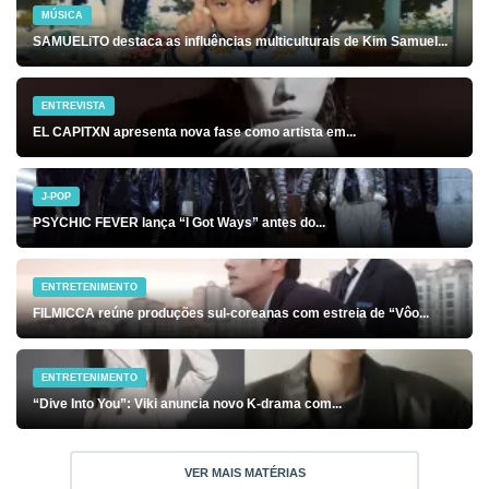
MÚSICA
SAMUELiTO destaca as influências multiculturais de Kim Samuel...
ENTREVISTA
EL CAPITXN apresenta nova fase como artista em...
J-POP
PSYCHIC FEVER lança “I Got Ways” antes do...
ENTRETENIMENTO
FILMICCA reúne produções sul-coreanas com estreia de “Vôo...
ENTRETENIMENTO
“Dive Into You”: Viki anuncia novo K-drama com...
VER MAIS MATÉRIAS