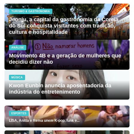
TURISMO & GASTRONOMIA
Jeonju, a capital da gastronomia da Coreia
do Sul conquista visitantes com tradição,
cultura e hospitalidade
ANÁLISE
Movimento 4B e a geração de mulheres que
decidiu dizer não
MÚSICA
Kwon Eunbin anuncia aposentadoria da
indústria do entretenimento
ESPORTES
LISA, Anitta e Rema unem K-pop, funk e...