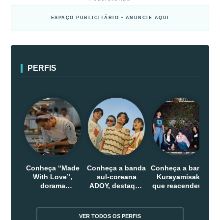
ESPAÇO PUBLICITÁRIO • ANUNCIE AQUI
PERFIS
Conheça “Made
Conheça a banda
Conheça a banda
With Love”,
sul-coreana
Kurayamisaka
dorama
ADOY, destaque
que reacendeu o
indonesio que
do indie que
debate sobre o
chega em abril
conquistou
rock alternativo
na Netflix
público dentro e
no Japão
VER TODOS OS PERFIS