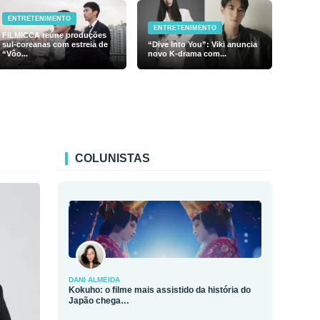
ENTRETENIMENTO
ENTRETENIMENTO
FILMICCA reúne produções
sul-coreanas com estreia de
“Dive Into You”: Viki anuncia
“Vôo...
novo K-drama com...
COLUNISTAS
DANI ALMEIDA
Kokuho: o filme mais assistido da história do
Japão chega…