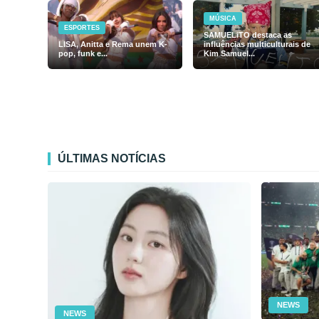
MÚSICA
ESPORTES
SAMUELiTO destaca as
LISA, Anitta e Rema unem K-
influências multiculturais de
pop, funk e...
Kim Samuel...
ÚLTIMAS NOTÍCIAS
NEWS
NEWS