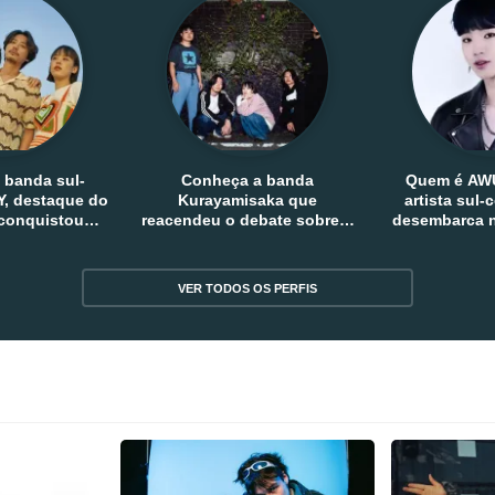
 banda sul-
Conheça a banda
Quem é AW
, destaque do
Kurayamisaka que
artista sul
 conquistou
reacendeu o debate sobre o
desembarca n
tro e fora da
rock alternativo no Japão
sem
reia
VER TODOS OS PERFIS