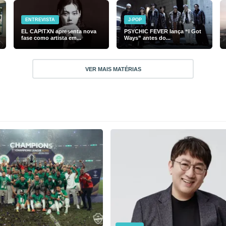
ENTREVISTA
J-POP
EL CAPITXN apresenta nova
PSYCHIC FEVER lança “I Got
fase como artista em...
Ways” antes do...
VER MAIS MATÉRIAS