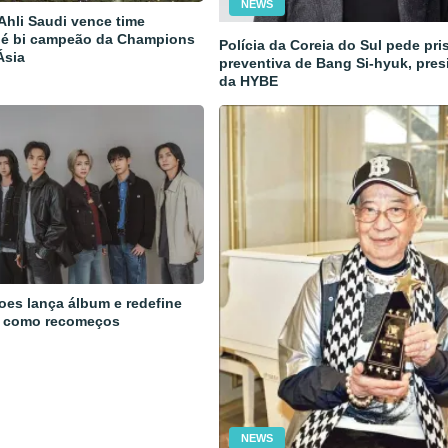
NEWS
 Ahli Saudi vence time
 é bi campeão da Champions
Polícia da Coreia do Sul pede pri
Ásia
preventiva de Bang Si-hyuk, pres
da HYBE
oes lança álbum e redefine
 como recomeços
NEWS