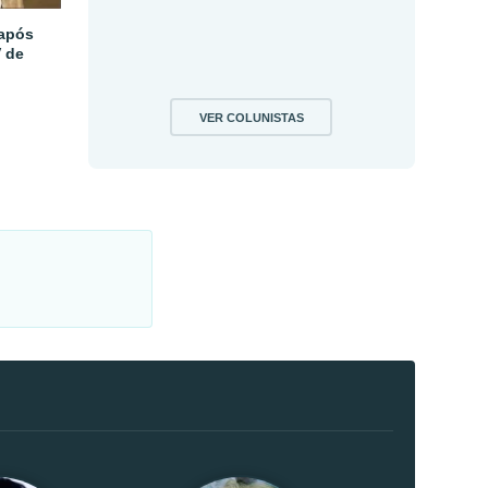
 após
V de
VER COLUNISTAS