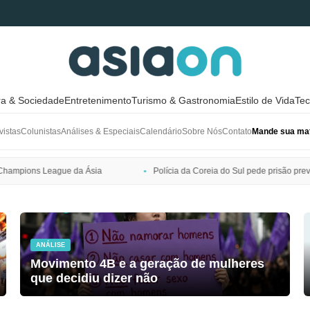
ra & Sociedade
Entretenimento
Turismo & Gastronomia
Estilo de Vida
Tec
vistas
Colunistas
Análises & Especiais
Calendário
Sobre Nós
Contato
Mande sua mat
Polícia da Coreia do Sul pede prisão preventiva de Bang Si-hyuk, preside
ANÁLISE
Movimento 4B e a geração de mulheres
que decidiu dizer não