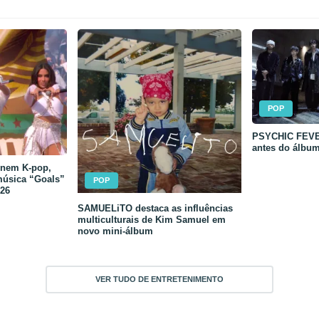
POP
PSYCHIC FEVER
antes do álbu
unem K-pop,
música “Goals”
POP
26
SAMUELiTO destaca as influências
multiculturais de Kim Samuel em
novo mini-álbum
VER TUDO DE ENTRETENIMENTO