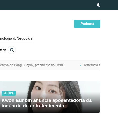
Podcast
nologia & Negócios
éria!
nte da HYBE
Terremoto de magnitude 7,7 atinge costa nordeste do Japã
MÚSICA
Kwon Eunbin anuncia aposentadoria da
indústria do entretenimento