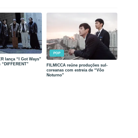
POP
 lança “I Got Ways”
m “DIFFERENT”
FILMICCA reúne produções sul-
coreanas com estreia de “Vôo
Noturno”