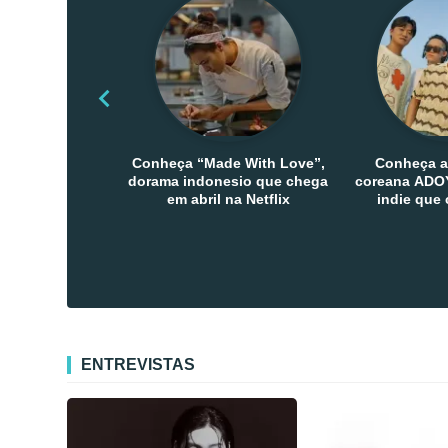
Conheça “Made With Love”,
Conheça a
dorama indonesio que chega
coreana ADOY
em abril na Netflix
indie que
público den
Co
ENTREVISTAS