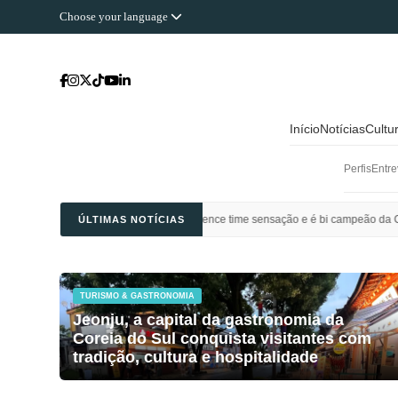
Choose your language
Início
Notícias
Cultu
Perfis
Entre
li Saudi vence time sensação e é bi campeão da Champions League da Ásia
ÚLTIMAS NOTÍCIAS
TURISMO & GASTRONOMIA
Jeonju, a capital da gastronomia da
Coreia do Sul conquista visitantes com
tradição, cultura e hospitalidade