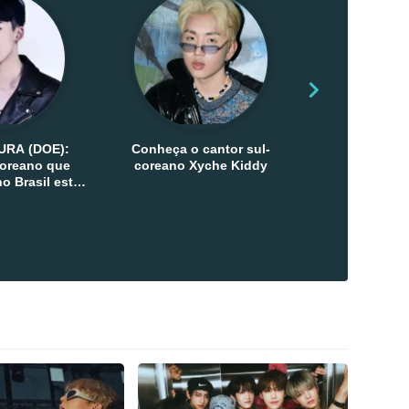
URA (DOE):
Conheça o cantor sul-
Conheça as 
-coreano que
coreano Xyche Kiddy
Kats
o Brasil esta
ana